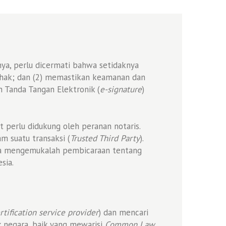
snya, perlu dicermati bahwa setidaknya
pihak; dan (2) memastikan keamanan dan
n Tanda Tangan Elektronik (
e-signature
)
t perlu didukung oleh peranan notaris.
m suatu transaksi (
Trusted Third Party
).
a mengemukalah pembicaraan tentang
sia.
rtification service provider
) dan mencari
k negara, baik yang mewarisi
Common Law