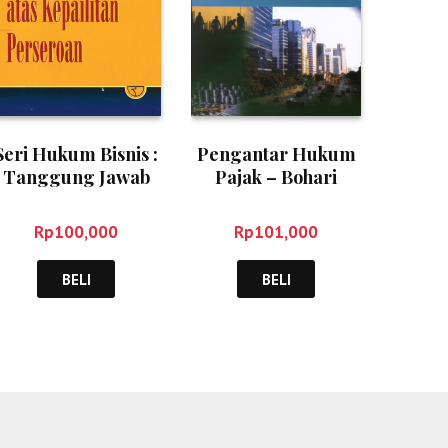
Seri Hukum Bisnis :
Pengantar Hukum
Tanggung Jawab
Pajak – Bohari
Direksi atas
Kepailitan
Rp
100,000
Rp
101,000
Perseroan –
Gunawan Wijaya
BELI
BELI