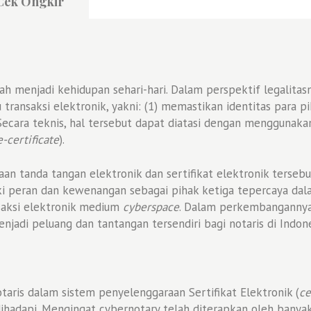
Cek Ongkir
lah menjadi kehidupan sehari-hari. Dalam perspektif legalita
 transaksi elektronik, yakni: (1) memastikan identitas para 
Secara teknis, hal tersebut dapat diatasi dengan menggunaka
e-certificate
).
n tanda tangan elektronik dan sertifikat elektronik tersebu
ki peran dan kewenangan sebagai pihak ketiga tepercaya dala
saksi elektronik medium
cyberspace
. Dalam perkembanganny
jadi peluang dan tantangan tersendiri bagi notaris di Indone
taris dalam sistem penyelenggaraan Sertifikat Elektronik (
ce
ihadapi. Mengingat cybernotary telah diterapkan oleh banya