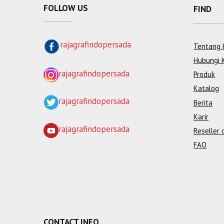
FOLLOW US
FIND
rajagrafindopersada
Tentang 
Hubungi 
rajagrafindopersada
Produk
Katalog
rajagrafindopersada
Berita
Karir
rajagrafindopersada
Reseller 
FAQ
CONTACT INFO