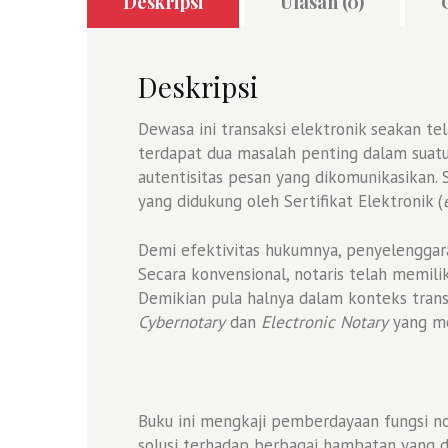
Deskripsi
Ulasan (0)
Deskripsi
Dewasa ini transaksi elektronik seakan te
terdapat dua masalah penting dalam suatu
autentisitas pesan yang dikomunikasikan. 
yang didukung oleh Sertifikat Elektronik (
Demi efektivitas hukumnya, penyelenggaraa
Secara konvensional, notaris telah memili
Demikian pula halnya dalam konteks tran
Cybernotary
dan
Electronic Notary
yang men
Buku ini mengkaji pemberdayaan fungsi no
solusi terhadap berbagai hambatan yang d