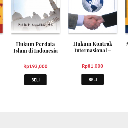
Hukum Kontrak
Hukum Perdata
Internasional –
Islam di Indonesia
Syahmin AK
(Edisi Revisi) –
Ahmad Rofiq
Rp
81,000
Rp
192,000
BELI
BELI