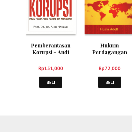
Pemberantasan
Hukum
Korupsi – Andi
Perdagangan
Hamzah
Internasional –
Huala Adolf
Rp
151,000
Rp
72,000
BELI
BELI