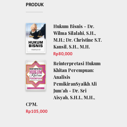
PRODUK
Hukum Bisnis - Dr.
Wilma Silalahi, S.H.,
M.H.; Dr. Christine S.T.
Kansil, S.H., M.H.
Rp
80,000
Reinterpretasi Hukum
Khitan Perempuan:
Analisis
PemikiranSyaikh Ali
Jum’ah - Dr. Sri
Aisyah, S.H.I., M.H.,
CPM.
Rp
105,000