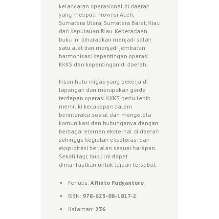
kelancaran operasional di daerah
yang meliputi Provinsi Aceh,
Sumatera Utara, Sumatera Barat, Riau
dan Kepulauan Riau. Keberadaan
buku ini diharapkan menjadi salah
satu alat dan menjadi jembatan
harmonisasi kepentingan operasi
KKKS dan kepentingan di daerah.
Insan hulu migas yang bekerja di
lapangan dan merupakan garda
terdepan operasi KKKS perlu lebih
memiliki kecakapan dalam
berinteraksi sosial dan mengelola
komunikasi dan hubunganya dengan
berbagai elemen eksternal di daerah
sehingga kegiatan eksplorasi dan
eksploitasi berjalan sesuai harapan.
Sekali lagi, buku ini dapat
dimanfaatkan untuk tujuan tersebut.
Penulis:
A Rinto Pudyantoro
ISBN:
978-623-08-1817-2
Halaman:
236