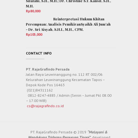
Silalahi, S.H., M.H.; Dr. Christine S.T. Kansil, S.H.,
M.H.
Rp
80,000
Reinterpretasi Hukum Khitan
Perempuan: Analisis PemikiranSyaikh Ali Jum’ah
- Dr. Sri Aisyah, S.H.I., M.H., CPM.
Rp
105,000
CONTACT INFO
PT. RajaGrafindo Persada
Jalan Raya Leuwinanggung no. 112 RT 002/06
Kelurahan Leuwinanggung Kecamatan Tapos –
Depok Kode Pos 16463
(021)84311162
0812-8247-4885 / Admin (Senin – Jumat Pkl 08.00
– 17.00 WIB)
cs@rajagrafindo.co.id
PT. RajaGrafindo Persada © 2019
“Melayani &
Mendukung Tridarma Perguruan Tinggi”
developed