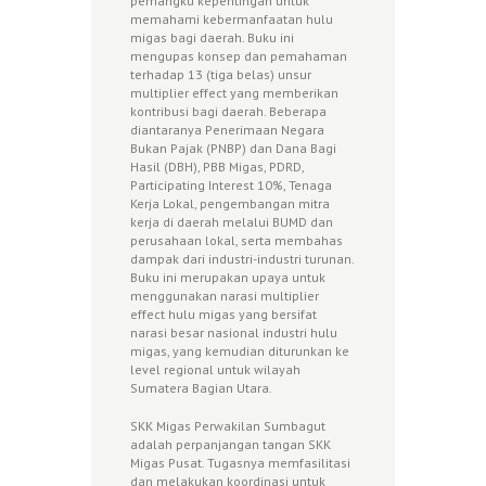
pemangku kepentingan untuk
memahami kebermanfaatan hulu
migas bagi daerah. Buku ini
mengupas konsep dan pemahaman
terhadap 13 (tiga belas) unsur
multiplier effect yang memberikan
kontribusi bagi daerah. Beberapa
diantaranya Penerimaan Negara
Bukan Pajak (PNBP) dan Dana Bagi
Hasil (DBH), PBB Migas, PDRD,
Participating Interest 10%, Tenaga
Kerja Lokal, pengembangan mitra
kerja di daerah melalui BUMD dan
perusahaan lokal, serta membahas
dampak dari industri-industri turunan.
Buku ini merupakan upaya untuk
menggunakan narasi multiplier
effect hulu migas yang bersifat
narasi besar nasional industri hulu
migas, yang kemudian diturunkan ke
level regional untuk wilayah
Sumatera Bagian Utara.
SKK Migas Perwakilan Sumbagut
adalah perpanjangan tangan SKK
Migas Pusat. Tugasnya memfasilitasi
dan melakukan koordinasi untuk