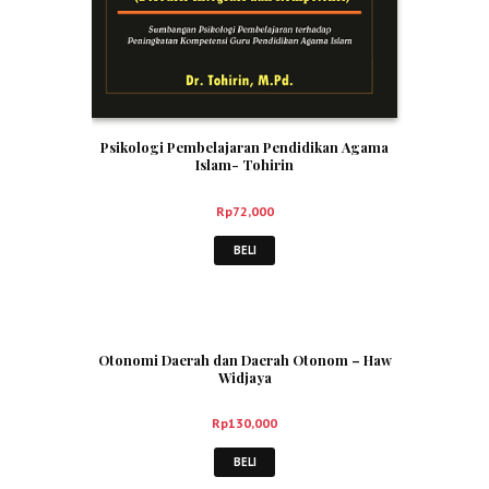
Psikologi Pembelajaran Pendidikan Agama
Islam- Tohirin
Rp
72,000
BELI
Otonomi Daerah dan Daerah Otonom – Haw
Widjaya
Rp
130,000
BELI