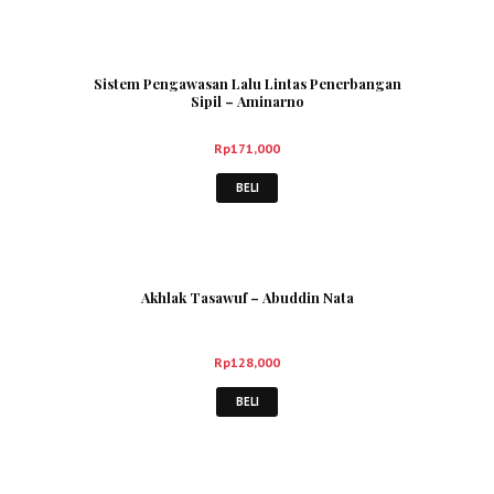
Sistem Pengawasan Lalu Lintas Penerbangan
Sipil – Aminarno
Rp
171,000
BELI
Akhlak Tasawuf – Abuddin Nata
Rp
128,000
BELI