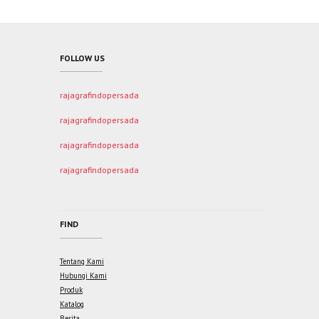
FOLLOW US
rajagrafindopersada
rajagrafindopersada
rajagrafindopersada
rajagrafindopersada
FIND
Tentang Kami
Hubungi Kami
Produk
Katalog
Berita