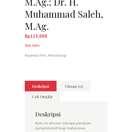
M.Ag.; Dr. H.
Muhammad Saleh,
M.Ag.
Rp
125,000
Stok habis
Rajawali Pers
,
Metodologi
Deskripsi
Ulasan (0)
Cek Ongkir
Deskripsi
Buku ini disusun sebagai panduan
komprehensif bagi mahasiswa