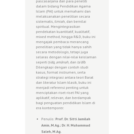
pascasarjana dan para peneliti
dalam bidang Pendidikan Agama
Islam (PAI) untuk memahami dan
melaksanakan penelitian secara
sistematis, ilmiah, dan bernilai
spiritual. Mengintegrasikan
pendekatan kuantitatif, kualitatif,
mixed method, hingga R&D, buku ini
mengajak pembaca merancang
penelitian yang tidak hanya sahih
secara metodologis, tetapi juga
selaras dengan nilai-nilai keislaman
seperti
ṣidq
,
amānah
, dan
ta’dīb
.
Dilengkapi dengan contoh studi
kasus, format instrumen, serta
strategi integrasi antara teori Barat
dan literatur Islam klasik, buku ini
menjadi referensi penting untuk
menciptakan riset-riset PAI yang
aplikatif, relevan, dan berdampak
bagi penguatan pendidikan Islam di
era kontemporer.
Penulis:
Prof. Dr. Sitti Jamilah
Amin, M.Ag.; Dr. H. Muhammad
Saleh, M.Ag.