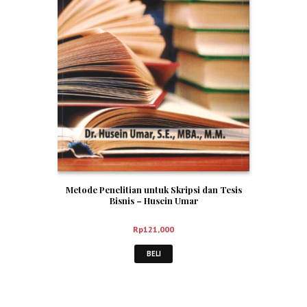
Metode Penelitian untuk Skripsi dan Tesis
Bisnis – Husein Umar
Rp
121,000
BELI