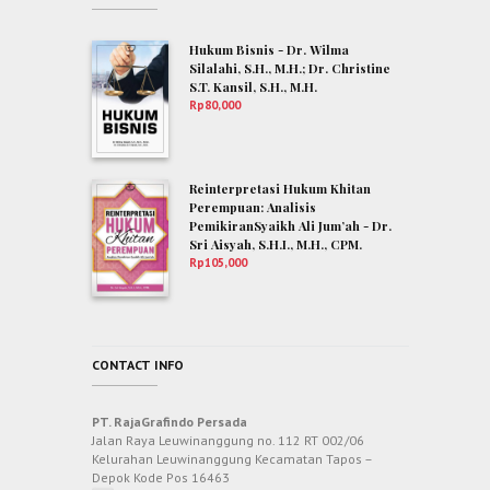
Hukum Bisnis - Dr. Wilma
Silalahi, S.H., M.H.; Dr. Christine
S.T. Kansil, S.H., M.H.
Rp
80,000
Reinterpretasi Hukum Khitan
Perempuan: Analisis
PemikiranSyaikh Ali Jum’ah - Dr.
Sri Aisyah, S.H.I., M.H., CPM.
Rp
105,000
CONTACT INFO
PT. RajaGrafindo Persada
Jalan Raya Leuwinanggung no. 112 RT 002/06
Kelurahan Leuwinanggung Kecamatan Tapos –
Depok Kode Pos 16463