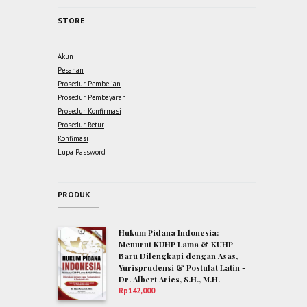
STORE
Akun
Pesanan
Prosedur Pembelian
Prosedur Pembayaran
Prosedur Konfirmasi
Prosedur Retur
Konfimasi
Lupa Password
PRODUK
Hukum Pidana Indonesia:
Menurut KUHP Lama & KUHP
Baru Dilengkapi dengan Asas,
Yurisprudensi & Postulat Latin -
Dr. Albert Aries, S.H., M.H.
Rp
142,000