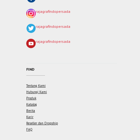
rajagrafindopersada
rajagrafindopersada
rajagrafindopersada
FIND
Tentang Kami
Hubungi Kami
Produk
Katalog
Berita
Karir
Reseller dan Dropship
FAQ