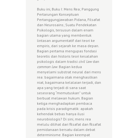
Buku ini, Buku I: Mens Rea; Panggung
Pertarungan Konseptuan
Pertanggungjawaban Pidana, Filsafat
dan Neurosains; Suatu Pendekatan
Psikologis, tersusun dalam enam
bagian utama yang membentuk
lintasan argumentatif dari teori ke
empiris, dari sejarah ke masa depan.
Bagian pertama mengupas fondasi
teoretis dan historis teori kesalahan
psikologis dalam tradisi
civil law
dan
common law
. Bagian kedua
menyelami substrat neural dari mens
rea: bagaimana otak menghasilkan
niat, bagaimana kelalaian terjadi, dan
apa yang terjadi di sana saat
seseorang “memutuskan” untuk
berbuat melawan hukum. Bagian
ketiga menghadapkan pembaca
pada krisis paradigmatik: apakah
kehendak bebas hanya ilusi
neurobiologis? Di sini, mens rea
melulu dilihat dari filsafat dan filsafat
pemidanaan bersatu dalam debat
determinisme. Bagian keempat