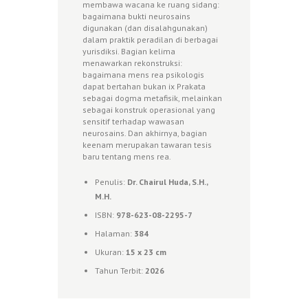
membawa wacana ke ruang sidang:
bagaimana bukti neurosains
digunakan (dan disalahgunakan)
dalam praktik peradilan di berbagai
yurisdiksi. Bagian kelima
menawarkan rekonstruksi:
bagaimana mens rea psikologis
dapat bertahan bukan ix Prakata
sebagai dogma metafisik, melainkan
sebagai konstruk operasional yang
sensitif terhadap wawasan
neurosains. Dan akhirnya, bagian
keenam merupakan tawaran tesis
baru tentang mens rea.
Penulis:
Dr. Chairul Huda, S.H.,
M.H.
ISBN:
978-623-08-2295-7
Halaman:
384
Ukuran:
15 x 23 cm
Tahun Terbit:
2026