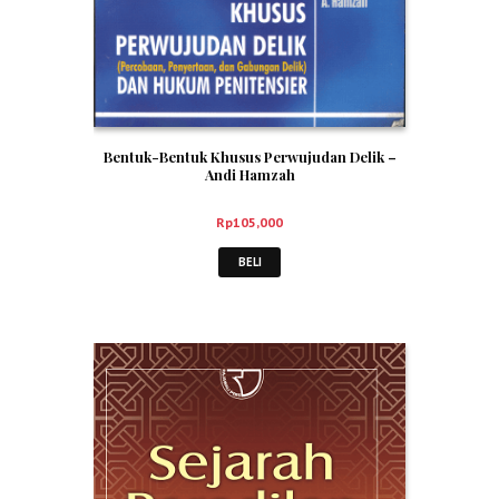
Bentuk-Bentuk Khusus Perwujudan Delik –
Andi Hamzah
Rp
105,000
BELI