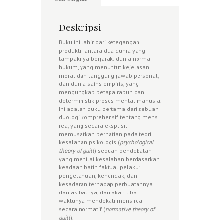
Deskripsi
Buku ini lahir dari ketegangan
produktif antara dua dunia yang
tampaknya berjarak: dunia norma
hukum, yang menuntut kejelasan
moral dan tanggung jawab personal,
dan dunia sains empiris, yang
mengungkap betapa rapuh dan
deterministik proses mental manusia.
Ini adalah buku pertama dari sebuah
duologi komprehensif tentang mens
rea, yang secara eksplisit
memusatkan perhatian pada teori
kesalahan psikologis (
psychological
theory of guilt
) sebuah pendekatan
yang menilai kesalahan berdasarkan
keadaan batin faktual pelaku:
pengetahuan, kehendak, dan
kesadaran terhadap perbuatannya
dan akibatnya, dan akan tiba
waktunya mendekati mens rea
secara normatif (
normative theory of
guilt
).