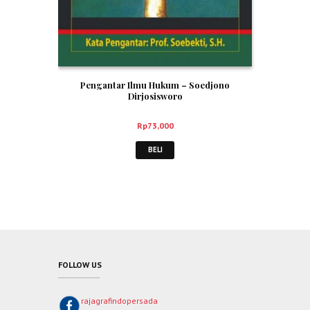
Pengantar Ilmu Hukum – Soedjono
Dirjosisworo
Rp
73,000
BELI
FOLLOW US
rajagrafindopersada