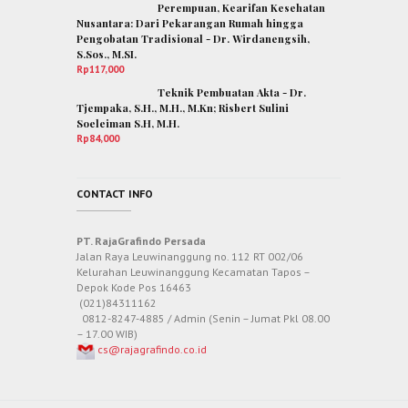
Perempuan, Kearifan Kesehatan
Nusantara: Dari Pekarangan Rumah hingga
Pengobatan Tradisional - Dr. Wirdanengsih,
S.Sos., M.SI.
Rp
117,000
Teknik Pembuatan Akta - Dr.
Tjempaka, S.H., M.H., M.Kn; Risbert Sulini
Soeleiman S.H, M.H.
Rp
84,000
CONTACT INFO
PT. RajaGrafindo Persada
Jalan Raya Leuwinanggung no. 112 RT 002/06
Kelurahan Leuwinanggung Kecamatan Tapos –
Depok Kode Pos 16463
(021)84311162
0812-8247-4885 / Admin (Senin – Jumat Pkl 08.00
– 17.00 WIB)
cs@rajagrafindo.co.id