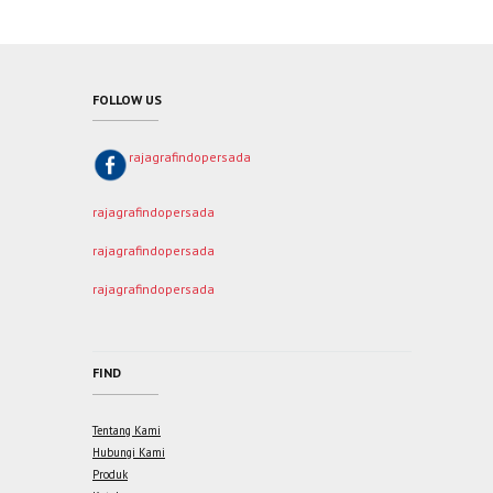
FOLLOW US
rajagrafindopersada
rajagrafindopersada
rajagrafindopersada
rajagrafindopersada
FIND
Tentang Kami
Hubungi Kami
Produk