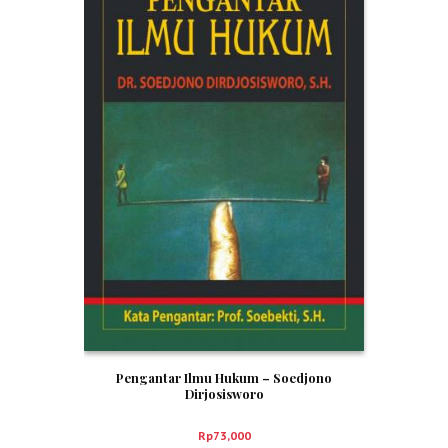
Pengantar Ilmu Hukum – Soedjono
Dirjosisworo
Rp
73,000