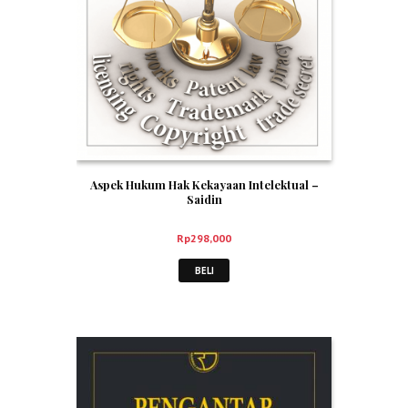
Aspek Hukum Hak Kekayaan Intelektual –
Saidin
Rp
298,000
BELI