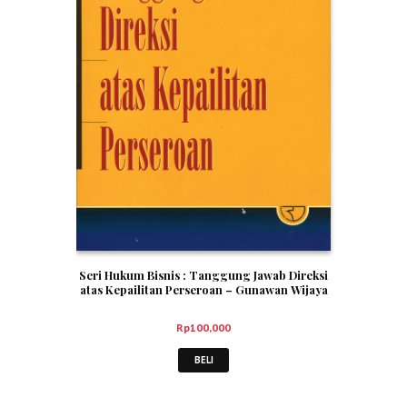
Seri Hukum Bisnis : Tanggung Jawab Direksi
atas Kepailitan Perseroan – Gunawan Wijaya
Rp
100,000
BELI