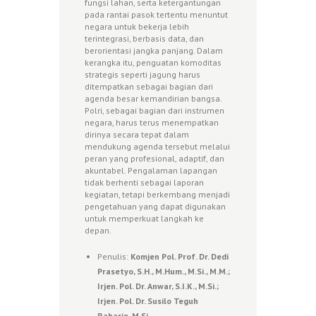
fungsi lahan, serta ketergantungan
pada rantai pasok tertentu menuntut
negara untuk bekerja lebih
terintegrasi, berbasis data, dan
berorientasi jangka panjang. Dalam
kerangka itu, penguatan komoditas
strategis seperti jagung harus
ditempatkan sebagai bagian dari
agenda besar kemandirian bangsa.
Polri, sebagai bagian dari instrumen
negara, harus terus menempatkan
dirinya secara tepat dalam
mendukung agenda tersebut melalui
peran yang profesional, adaptif, dan
akuntabel. Pengalaman lapangan
tidak berhenti sebagai laporan
kegiatan, tetapi berkembang menjadi
pengetahuan yang dapat digunakan
untuk memperkuat langkah ke
depan.
Penulis:
Komjen Pol. Prof. Dr. Dedi
Prasetyo, S.H., M.Hum., M.Si., M.M.;
Irjen. Pol. Dr. Anwar, S.I.K., M.Si.;
Irjen. Pol. Dr. Susilo Teguh
Raharjo, M.Si.