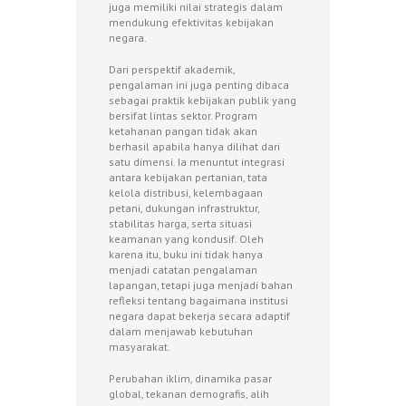
juga memiliki nilai strategis dalam
mendukung efektivitas kebijakan
negara.
Dari perspektif akademik,
pengalaman ini juga penting dibaca
sebagai praktik kebijakan publik yang
bersifat lintas sektor. Program
ketahanan pangan tidak akan
berhasil apabila hanya dilihat dari
satu dimensi. Ia menuntut integrasi
antara kebijakan pertanian, tata
kelola distribusi, kelembagaan
petani, dukungan infrastruk­tur,
stabilitas harga, serta situasi
keamanan yang kondusif. Oleh
karena itu, buku ini tidak hanya
menjadi catatan pengalaman
lapangan, tetapi juga menjadi bahan
refleksi tentang bagaimana institusi
negara dapat bekerja secara adaptif
dalam menjawab kebutuhan
masyarakat.
Perubahan iklim, dinamika pasar
global, tekanan demografis, alih