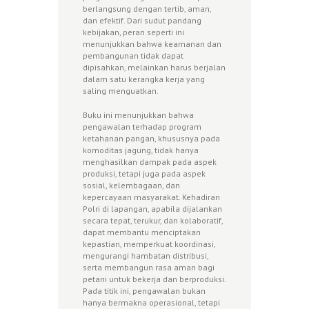
berlangsung dengan tertib, aman,
dan efektif. Dari sudut pandang
kebijakan, peran seperti ini
menunjukkan bahwa keamanan dan
pembangunan tidak dapat
dipisahkan, melainkan harus berjalan
dalam satu kerangka kerja yang
saling menguatkan.
Buku ini menunjukkan bahwa
pengawalan terhadap program
ketahanan pangan, khususnya pada
komoditas jagung, tidak hanya
menghasilkan dampak pada aspek
produksi, tetapi juga pada aspek
sosial, kelembagaan, dan
kepercayaan masyarakat. Kehadiran
Polri di lapangan, apabila dijalankan
se­cara tepat, terukur, dan kolaboratif,
dapat membantu mencipta­kan
kepastian, memperkuat koordinasi,
mengurangi hambatan distribusi,
serta membangun rasa aman bagi
petani untuk bekerja dan berproduksi.
Pada titik ini, penga­walan bukan
hanya ber­makna operasional, tetapi