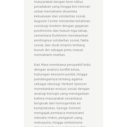
masyarakat dengan teori siklus
peradaban yang hingga kini relevan
untuk memahami dinamika
kekuasaan dan solidaritas sosial.
Auguste Comte menandai kelahiran
sosiologi modern dengan gagasan
positivisme dan hukum tiga tahap,
sementara Durkheim menekankan
pentingnya solidaritas sosial, fakta
sosial, dan studi empiris tentang
bunuh diri sebagai pintu masuk
memahami realitas.
Karl Marx membawa perspektif kritis
dengan analisis konflik kelas,
hubungan ekonomi-politik, hingga
pandangannya tentang agama
sebagai ideologi. Herbert Spencer
menekankan evolusi sosial dengan
analogi biologis yang menegaskan
bahwa masyarakat senantiasa
bergerak dari homogenitas ke
kompleksitas. George Simmel
mengajak pembaca menyelami
interaksi mikro, pengaruh uang,
metropolis, hingga simbolisme