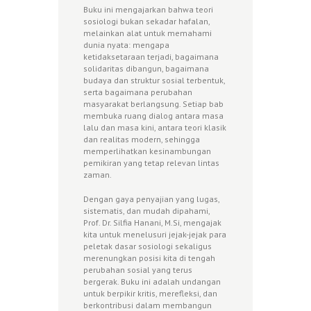
Buku ini mengajarkan bahwa teori
sosiologi bukan sekadar hafalan,
melainkan alat untuk memahami
dunia nyata: mengapa
ketidaksetaraan terjadi, bagaimana
solidaritas dibangun, bagaimana
budaya dan struktur sosial terbentuk,
serta bagaimana perubahan
masyarakat berlangsung. Setiap bab
membuka ruang dialog antara masa
lalu dan masa kini, antara teori klasik
dan realitas modern, sehingga
memperlihatkan kesinambungan
pemikiran yang tetap relevan lintas
zaman.
Dengan gaya penyajian yang lugas,
sistematis, dan mudah dipahami,
Prof. Dr. Silfia Hanani, M.Si, mengajak
kita untuk menelusuri jejak-jejak para
peletak dasar sosiologi sekaligus
merenungkan posisi kita di tengah
perubahan sosial yang terus
bergerak. Buku ini adalah undangan
untuk berpikir kritis, merefleksi, dan
berkontribusi dalam membangun