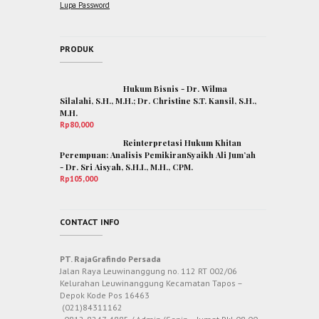
Lupa Password
PRODUK
Hukum Bisnis - Dr. Wilma
Silalahi, S.H., M.H.; Dr. Christine S.T. Kansil, S.H.,
M.H.
Rp
80,000
Reinterpretasi Hukum Khitan
Perempuan: Analisis PemikiranSyaikh Ali Jum’ah
- Dr. Sri Aisyah, S.H.I., M.H., CPM.
Rp
105,000
CONTACT INFO
PT. RajaGrafindo Persada
Jalan Raya Leuwinanggung no. 112 RT 002/06
Kelurahan Leuwinanggung Kecamatan Tapos –
Depok Kode Pos 16463
(021)84311162