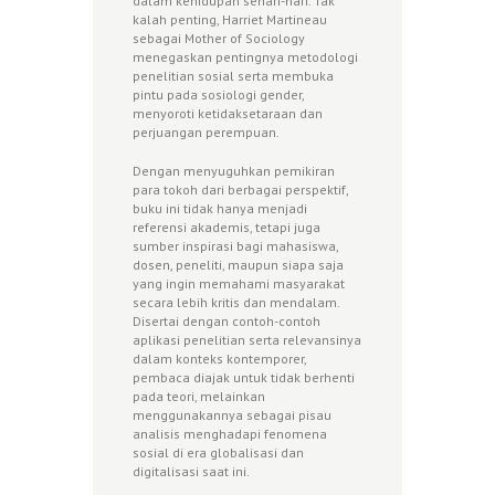
dalam kehidupan sehari-hari. Tak
kalah penting, Harriet Martineau
sebagai Mother of Sociology
menegaskan pentingnya metodologi
penelitian sosial serta membuka
pintu pada sosiologi gender,
menyoroti ketidaksetaraan dan
perjuangan perempuan.
Dengan menyuguhkan pemikiran
para tokoh dari berbagai perspektif,
buku ini tidak hanya menjadi
referensi akademis, tetapi juga
sumber inspirasi bagi mahasiswa,
dosen, peneliti, maupun siapa saja
yang ingin memahami masyarakat
secara lebih kritis dan mendalam.
Disertai dengan contoh-contoh
aplikasi penelitian serta relevansinya
dalam konteks kontemporer,
pembaca diajak untuk tidak berhenti
pada teori, melainkan
menggunakannya sebagai pisau
analisis menghadapi fenomena
sosial di era globalisasi dan
digitalisasi saat ini.