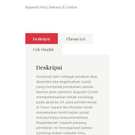
Rajawali Pers
,
Bahasa & Sastra
Deskripsi
Ulasan (0)
Cek Ongkir
Deskripsi
Sosiologi lahir sebagai jawaban atas
dinamika dan kegelisahan sosial
yang menyertai perubahan zaman.
Namun jauh sebelum Auguste Comte
memperkenalkan istilah sociology
pada abad ke-19, para pemikir besar
di Timur seperti Ibn Khaldun telah
menaburkan benih kajian sosial
melalui karya monumentalnya
Muqaddimah. Sejarah panjang
pemikiran ini menegaskan bahwa
sosiologi bukan sekadar ilmu,