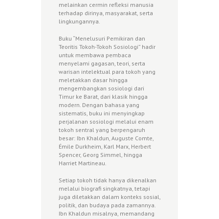
melainkan cermin refleksi manusia
terhadap dirinya, masyarakat, serta
lingkungannya.
Buku “Menelusuri Pemikiran dan
Teoritis Tokoh-Tokoh Sosiologi” hadir
untuk membawa pembaca
menyelami gagasan, teori, serta
warisan intelektual para tokoh yang
meletakkan dasar hingga
mengembangkan sosiologi dari
Timur ke Barat, dari klasik hingga
modern. Dengan bahasa yang
sistematis, buku ini menyingkap
perjalanan sosiologi melalui enam
tokoh sentral yang berpengaruh
besar: Ibn Khaldun, Auguste Comte,
Émile Durkheim, Karl Marx, Herbert
Spencer, Georg Simmel, hingga
Harriet Martineau.
Setiap tokoh tidak hanya dikenalkan
melalui biografi singkatnya, tetapi
juga diletakkan dalam konteks sosial,
politik, dan budaya pada zamannya.
Ibn Khaldun misalnya, memandang