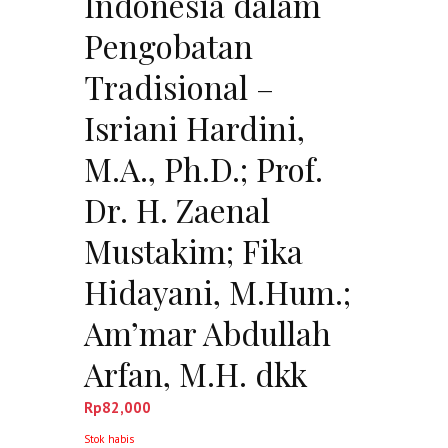
Indonesia dalam
Pengobatan
Tradisional –
Isriani Hardini,
M.A., Ph.D.; Prof.
Dr. H. Zaenal
Mustakim; Fika
Hidayani, M.Hum.;
Am’mar Abdullah
Arfan, M.H. dkk
Rp
82,000
Stok habis