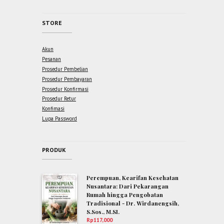
STORE
Akun
Pesanan
Prosedur Pembelian
Prosedur Pembayaran
Prosedur Konfirmasi
Prosedur Retur
Konfimasi
Lupa Password
PRODUK
Perempuan, Kearifan Kesehatan
Nusantara: Dari Pekarangan
Rumah hingga Pengobatan
Tradisional - Dr. Wirdanengsih,
S.Sos., M.SI.
Rp
117,000