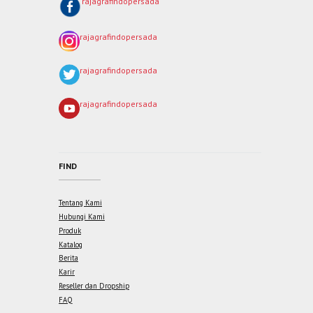
rajagrafindopersada
rajagrafindopersada
rajagrafindopersada
rajagrafindopersada
FIND
Tentang Kami
Hubungi Kami
Produk
Katalog
Berita
Karir
Reseller dan Dropship
FAQ