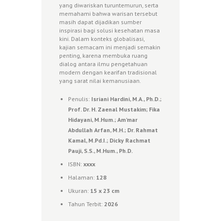
yang diwariskan turuntemurun, serta
memahami bahwa warisan tersebut
masih dapat dijadikan sumber
inspirasi bagi solusi kesehatan masa
kini. Dalam konteks globalisasi,
kajian semacam ini menjadi semakin
penting, karena membuka ruang
dialog antara ilmu pengetahuan
modern dengan kearifan tradisional
yang sarat nilai kemanusiaan.
Penulis:
Isriani Hardini, M.A., Ph.D.;
Prof. Dr. H. Zaenal Mustakim; Fika
Hidayani, M.Hum.; Am’mar
Abdullah Arfan, M.H.; Dr. Rahmat
Kamal, M.Pd.I.; Dicky Rachmat
Pauji, S.S., M.Hum., Ph.D.
ISBN:
xxxx
Halaman:
128
Ukuran:
15 x 23 cm
Tahun Terbit:
2026