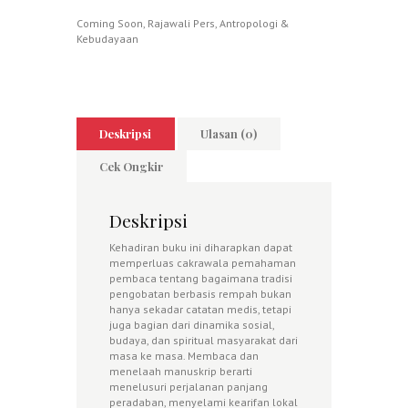
Coming Soon
,
Rajawali Pers
,
Antropologi &
Kebudayaan
Deskripsi
Ulasan (0)
Cek Ongkir
Deskripsi
Kehadiran buku ini diharapkan dapat
memperluas cakrawala pemahaman
pembaca tentang bagaimana tradisi
pengobatan berbasis rempah bukan
hanya sekadar catatan medis, tetapi
juga bagian dari dinamika sosial,
budaya, dan spiritual masyarakat dari
masa ke masa. Membaca dan
menelaah manuskrip berarti
menelusuri perjalanan panjang
peradaban, menyelami kearifan lokal