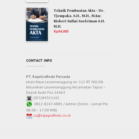
Teknik Pembuatan Akta - Dr.
Tjempaka, S.H., M.H., M.Kn;
Risbert Sulini Soeleiman S.H,
M.H.
Rp
84,000
CONTACT INFO
PT. RajaGrafindo Persada
Jalan Raya Leuwinanggung no. 112 RT 002/06
Kelurahan Leuwinanggung Kecamatan Tapos –
Depok Kode Pos 16463
(021)84311162
0812-8247-4885 / Admin (Senin – Jumat Pkl
08.00 – 17.00 WIB)
cs@rajagrafindo.co.id