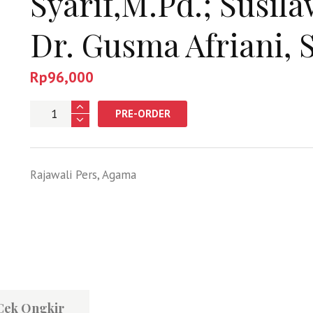
Syarif,M.Pd.; Susila
Dr. Gusma Afriani, S
Rp
96,000
Jumlah
PRE-ORDER
Rajawali Pers
,
Agama
Cek Ongkir