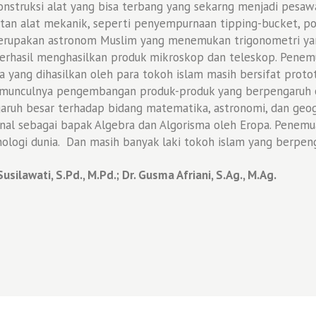
nstruksi alat yang bisa terbang yang sekarng menjadi pesaw
uatan alat mekanik, seperti penyempurnaan tipping-bucket, po
merupakan astronom Muslim yang menemukan trigonometri yan
erhasil menghasilkan produk mikroskop dan teleskop. Penemu
a yang dihasilkan oleh para tokoh islam masih bersifat prot
 munculnya pengembangan produk-produk yang berpengaruh ole
ruh besar terhadap bidang matematika, astronomi, dan geo
nal sebagai bapak Algebra dan Algorisma oleh Eropa. Penem
logi dunia. Dan masih banyak laki tokoh islam yang berpen
ilawati, S.Pd., M.Pd.; Dr. Gusma Afriani, S.Ag., M.Ag.