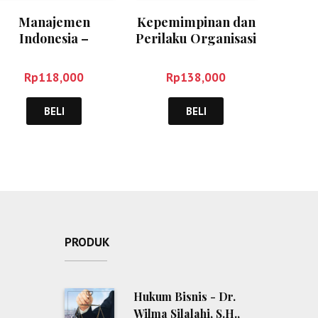
Manajemen
Kepemimpinan dan
Indonesia –
Perilaku Organisasi
Suharmono
– Veithzal Rivai
Rp
118,000
Rp
138,000
BELI
BELI
PRODUK
Hukum Bisnis - Dr.
Wilma Silalahi, S.H.,