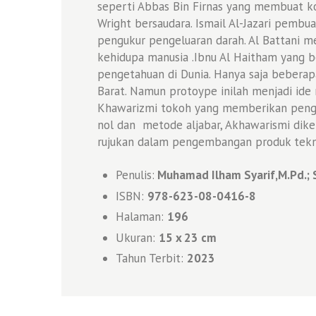
seperti Abbas Bin Firnas yang membuat ko
Wright bersaudara. Ismail Al-Jazari pemb
pengukur pengeluaran darah. Al Battani 
kehidupa manusia .Ibnu Al Haitham yang b
pengetahuan di Dunia. Hanya saja beberap
Barat. Namun protoype inilah menjadi ide
Khawarizmi tokoh yang memberikan penga
nol dan metode aljabar, Akhawarismi dike
rujukan dalam pengembangan produk tekno
Penulis:
Muhamad Ilham Syarif,M.Pd.; Sus
ISBN:
978-623-08-0416-8
Halaman:
196
Ukuran:
15 x 23 cm
Tahun Terbit:
2023