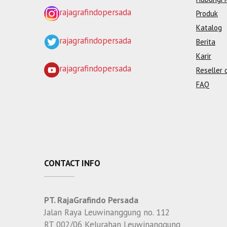
rajagrafindopersada
Produk
Katalog
rajagrafindopersada
Berita
Karir
rajagrafindopersada
Reseller 
FAQ
CONTACT INFO
PT. RajaGrafindo Persada
Jalan Raya Leuwinanggung no. 112
RT 002/06 Kelurahan Leuwinanggung