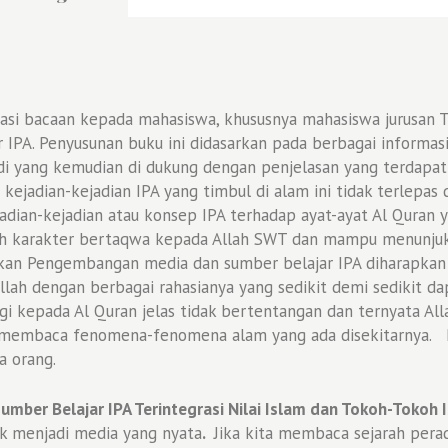
asi bacaan kepada mahasiswa, khususnya mahasiswa jurusan Ta
PA. Penyusunan buku ini didasarkan pada berbagai informa
i yang kemudian di dukung dengan penjelasan yang terdapat
ejadian-kejadian IPA yang timbul di alam ini tidak terlepas da
adian-kejadian atau konsep IPA terhadap ayat-ayat Al Quran 
arakter bertaqwa kepada Allah SWT dan mampu menunjukkan
arkan Pengembangan media dan sumber belajar IPA diharapk
Allah dengan berbagai rahasianya yang sedikit demi sedikit d
agi kepada Al Quran jelas tidak bertentangan dan ternyata All
ir membaca fenomena-fenomena alam yang ada disekitarnya
a orang.
mber Belajar IPA Terintegrasi Nilai Islam dan Tokoh-Tokoh
 menjadi media yang nyata
.
Jika kita membaca sejarah pera