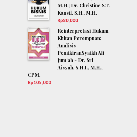
M.H.; Dr. Christine S.T.
Kansil, S.H., M.H.
Rp
80,000
Reinterpretasi Hukum
Khitan Perempuan:
Analisis
PemikiranSyaikh Ali
Jum’ah - Dr. Sri
Aisyah, S.H.I., M.H.,
CPM.
Rp
105,000