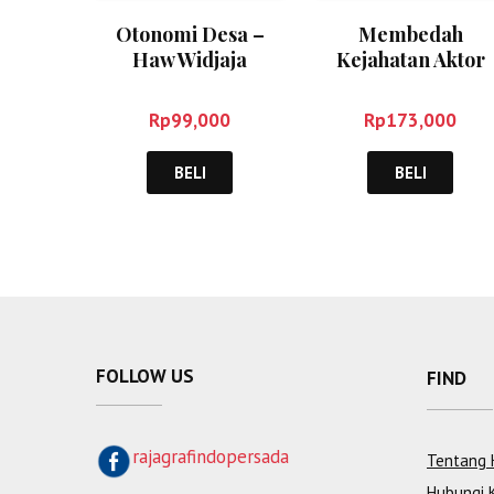
Otonomi Desa –
Membedah
Haw Widjaja
Kejahatan Aktor
Negara – Laode Id
Rp
99,000
Rp
173,000
BELI
BELI
FOLLOW US
FIND
rajagrafindopersada
Tentang 
Hubungi 