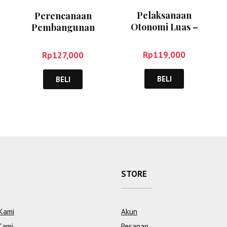
Pelaksanaan
Perencanaan
Otonomi Luas –
Pembangunan
Rozali Abdullah
a
Daerah dalam Era
Otonomi – Syafrizal
Rp
119,000
Rp
127,000
BELI
BELI
STORE
Kami
Akun
Kami
Pesanan