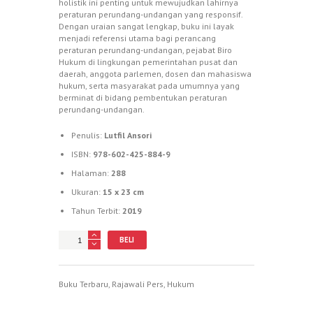
holistik ini penting untuk mewujudkan lahirnya
peraturan perundang-undangan yang responsif.
Dengan uraian sangat lengkap, buku ini layak
menjadi referensi utama bagi perancang
peraturan perundang-undangan, pejabat Biro
Hukum di lingkungan pemerintahan pusat dan
daerah, anggota parlemen, dosen dan mahasiswa
hukum, serta masyarakat pada umumnya yang
berminat di bidang pembentukan peraturan
perundang-undangan.
Penulis:
Lutfil Ansori
ISBN:
978-602-425-884-9
Halaman:
288
Ukuran:
15 x 23 cm
Tahun Terbit:
2019
Jumlah
BELI
Buku Terbaru
,
Rajawali Pers
,
Hukum