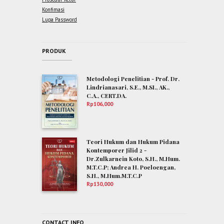
Konfimasi
Lupa Password
PRODUK
Metodologi Penelitian - Prof. Dr.
Lindrianasari, S.E., M.SI., AK.,
C.A., CERT.DA.
Rp
106,000
Teori Hukum dan Hukum Pidana
Kontemporer Jilid 2 -
Dr.Zulkarnein Koto, S.H., M.Hum.
M.T.C.P; Andrea H. Poeloengan,
S.H., M.Hum.M.T.C.P
Rp
130,000
CONTACT INFO