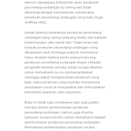
Namun sayangnya, kebutuhan akan peraturan
perundang-undangan itu sering kali tidak
dibarengi dengan kemampuan merancang
peraturan perundang-undangan yang baik (legal
drafting skill).
Jamak ditemui banyaknya peraturan perundang-
undangan yang saling tumpang tindih, dan bahkan
bertentangan satu sama lain. Tidak heran jika
banyak peraturan perundang-undangan yang
dibatalkan oleh lembaga yudisial. Karenanya
harus disadari bahwa peran para perancang
peraturan perundang-undangan bukan sekadar
pengolah kalimat semata, tetapi ia juga dituntut
untuk memahami isu-isu kemasyarakatan,
sehingga dapat menghasilkan peraturan yang
baik, yakni peraturan yang mampu mendorong
perubahan sosial di masyarakat dan menciptakan
ketertiban, keadilan, dan kepastian.
Buku ini tidak saja membahas dari segi praktis
semata dalam pembentukan peraturan
perundang-undangan, namun juga disertai
bahasan secara teoretis untuk memahami hakikat
pembentukan peraturan perundang-undangan.
Memahami pembentukan peraturan secara