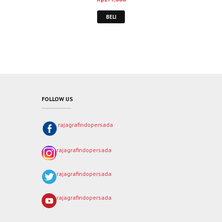
BELI
FOLLOW US
rajagrafindopersada
rajagrafindopersada
rajagrafindopersada
rajagrafindopersada