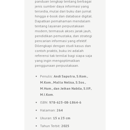
panduan lengkap tentang berbagai
jenis sumber daya informasi yang
tersedia, mulai dari buku dan jurnal
hingga e-book dan database digital.
Dapatkan pemahaman mendalam
tentang layanan perpustakaan
modern, termasuk akses jarak jauh,
pendidikan pemustaka, dan strategi
pencarian informasi yang efektif.
Dilengkapi dengan studi kasus dan
contoh praktis, buku ini adalah
referensi tak ternilai bagi siapa saja
yang ingin mengoptimalkan
penggunaan perpustakaan.
Penulis:
Andi Saputra, S.Kom.,
M.Kom., Malta Nelisa, S.Sos.,
M.Hum., dan Jeihan Nabila, S.IIP.,
M.I.Kom.
ISBN:
978-623-08-1864-6
Halaman:
264
Ukuran:
1
5 x 23 cm
Tahun Terbit:
2025