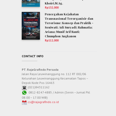
Khoiri,M.Ag.
Rp
132,000
Pencegahan Kejahatan
Transnasional Terorganisir dan
Terorisme: Konsep dan Praktik -
Seniwati; Adi Suryadi; Rahmatia;
Ariana; Munif Arif Ranti;
Chumphon Angkanon
Rp
112,000
CONTACT INFO
PT. RajaGrafindo Persada
Jalan Raya Leuwinanggung no. 112 RT 002/06
Kelurahan Leuwinanggung Kecamatan Tapos –
Depok Kode Pos 16463
(021)84311162
0812-8247-4885 / Admin (Senin – Jumat Pkl
08.00 – 17.00 WIB)
cs@rajagrafindo.co.id