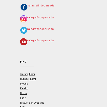
rajagrafindopersada
rajagrafindopersada
rajagrafindopersada
rajagrafindopersada
FIND
Tentang Kami
Hubungi Kami
Produk
Katalog
Berita
Karir
Reseller dan Dropship