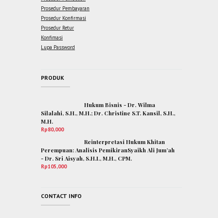
Prosedur Pembayaran
Prosedur Konfirmasi
Prosedur Retur
Konfimasi
Lupa Password
PRODUK
Hukum Bisnis - Dr. Wilma
Silalahi, S.H., M.H.; Dr. Christine S.T. Kansil, S.H.,
M.H.
Rp
80,000
Reinterpretasi Hukum Khitan
Perempuan: Analisis PemikiranSyaikh Ali Jum’ah
- Dr. Sri Aisyah, S.H.I., M.H., CPM.
Rp
105,000
CONTACT INFO