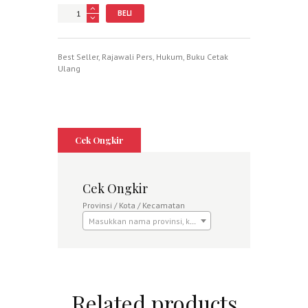
Jumlah
BELI
Best Seller
,
Rajawali Pers
,
Hukum
,
Buku Cetak
Ulang
Cek Ongkir
Cek Ongkir
Provinsi / Kota / Kecamatan
Masukkan nama provinsi, kota atau kecamatan
Related products