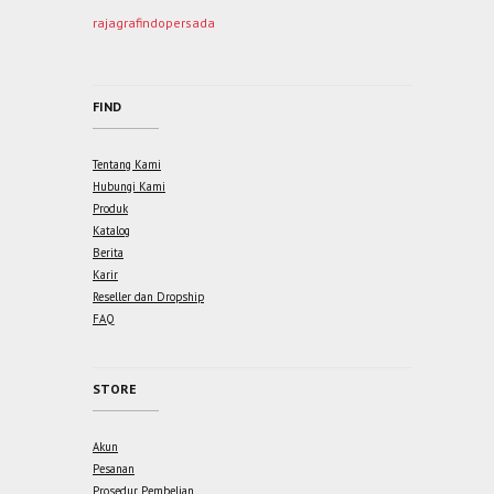
rajagrafindopersada
FIND
Tentang Kami
Hubungi Kami
Produk
Katalog
Berita
Karir
Reseller dan Dropship
FAQ
STORE
Akun
Pesanan
Prosedur Pembelian