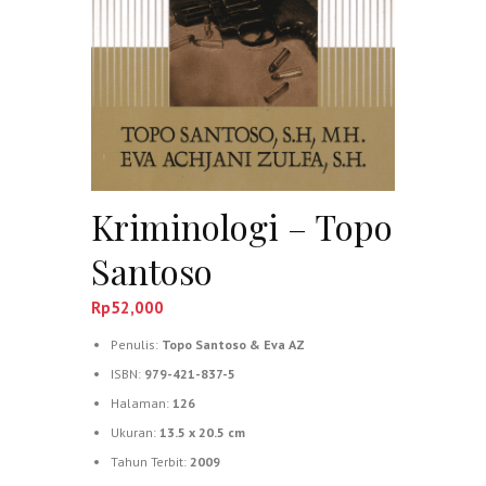
Kriminologi – Topo
Santoso
Rp
52,000
Penulis:
Topo Santoso & Eva AZ
ISBN:
979-421-837-5
Halaman:
126
Ukuran:
13.5 x 20.5 cm
Tahun Terbit:
2009