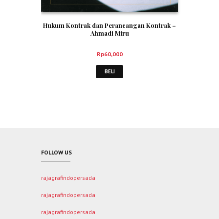
Hukum Kontrak dan Perancangan Kontrak –
Ahmadi Miru
Rp
60,000
BELI
FOLLOW US
rajagrafindopersada
rajagrafindopersada
rajagrafindopersada