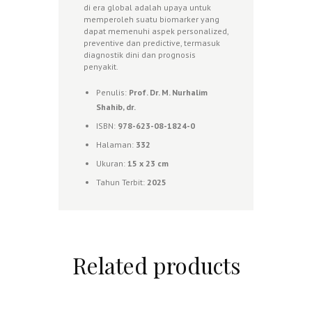
di era global adalah upaya untuk
memperoleh suatu biomarker yang
dapat memenuhi aspek personalized,
preventive dan predictive, termasuk
diagnostik dini dan prognosis
penyakit.
Penulis:
Prof. Dr. M. Nurhalim
Shahib, dr.
ISBN:
978-623-08-1824-0
Halaman:
332
Ukuran:
1
5 x 23 cm
Tahun Terbit:
2025
Related products