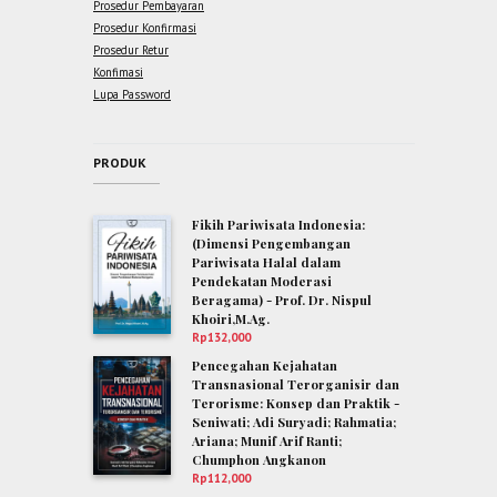
Prosedur Pembayaran
Prosedur Konfirmasi
Prosedur Retur
Konfimasi
Lupa Password
PRODUK
Fikih Pariwisata Indonesia:
(Dimensi Pengembangan
Pariwisata Halal dalam
Pendekatan Moderasi
Beragama) - Prof. Dr. Nispul
Khoiri,M.Ag.
Rp
132,000
Pencegahan Kejahatan
Transnasional Terorganisir dan
Terorisme: Konsep dan Praktik -
Seniwati; Adi Suryadi; Rahmatia;
Ariana; Munif Arif Ranti;
Chumphon Angkanon
Rp
112,000