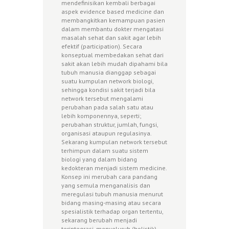
mendefinisikan kembali berbagai
aspek evidence based medicine dan
membangkitkan kemampuan pasien
dalam membantu dokter mengatasi
masalah sehat dan sakit agar lebih
efektif (participation). Secara
konseptual membedakan sehat dari
sakit akan lebih mudah dipahami bila
tubuh manusia dianggap sebagai
suatu kumpulan network biologi,
sehingga kondisi sakit terjadi bila
network tersebut mengalami
perubahan pada salah satu atau
lebih komponennya, seperti;
perubahan struktur, jumlah, fungsi,
organisasi ataupun regulasinya.
Sekarang kumpulan network tersebut
terhimpun dalam suatu sistem
biologi yang dalam bidang
kedokteran menjadi sistem medicine.
Konsep ini merubah cara pandang
yang semula menganalisis dan
meregulasi tubuh manusia menurut
bidang masing-masing atau secara
spesialistik terhadap organ tertentu,
sekarang berubah menjadi
terintegrasi, menyeluruh (holistik)