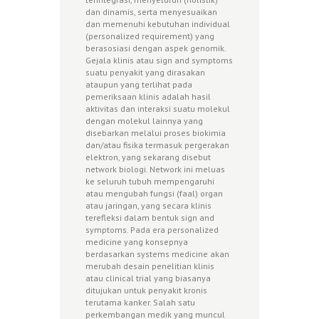
dan dinamis, serta menyesuaikan
dan memenuhi kebutuhan individual
(personalized requirement) yang
berasosiasi dengan aspek genomik.
Gejala klinis atau sign and symptoms
suatu penyakit yang dirasakan
ataupun yang terlihat pada
pemeriksaan klinis adalah hasil
aktivitas dan interaksi suatu molekul
dengan molekul lainnya yang
disebarkan melalui proses biokimia
dan/atau fisika termasuk pergerakan
elektron, yang sekarang disebut
network biologi. Network ini meluas
ke seluruh tubuh mempengaruhi
atau mengubah fungsi (faal) organ
atau jaringan, yang secara klinis
terefleksi dalam bentuk sign and
symptoms. Pada era personalized
medicine yang konsepnya
berdasarkan systems medicine akan
merubah desain penelitian klinis
atau clinical trial yang biasanya
ditujukan untuk penyakit kronis
terutama kanker. Salah satu
perkembangan medik yang muncul