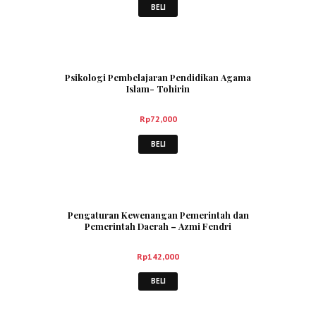
BELI
Psikologi Pembelajaran Pendidikan Agama
Islam- Tohirin
Rp
72,000
BELI
Pengaturan Kewenangan Pemerintah dan
Pemerintah Daerah – Azmi Fendri
Rp
142,000
BELI