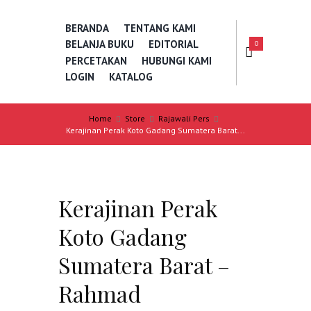
BERANDA
TENTANG KAMI
BELANJA BUKU
EDITORIAL
0
PERCETAKAN
HUBUNGI KAMI
LOGIN
KATALOG
Home
Store
Rajawali Pers
Kerajinan Perak Koto Gadang Sumatera Barat...
Kerajinan Perak
Koto Gadang
Sumatera Barat –
Rahmad