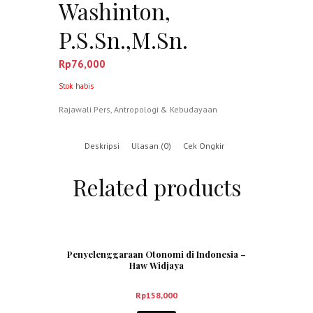
Washinton,
P.S.Sn.,M.Sn.
Rp
76,000
Stok habis
Rajawali Pers
,
Antropologi & Kebudayaan
Deskripsi
Ulasan (0)
Cek Ongkir
Related products
Penyelenggaraan Otonomi di Indonesia –
Haw Widjaya
Rp
158,000