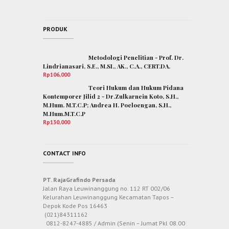
PRODUK
Metodologi Penelitian - Prof. Dr.
Lindrianasari, S.E., M.SI., AK., C.A., CERT.DA.
Rp
106,000
Teori Hukum dan Hukum Pidana
Kontemporer Jilid 2 - Dr.Zulkarnein Koto, S.H.,
M.Hum. M.T.C.P; Andrea H. Poeloengan, S.H.,
M.Hum.M.T.C.P
Rp
130,000
CONTACT INFO
PT. RajaGrafindo Persada
Jalan Raya Leuwinanggung no. 112 RT 002/06
Kelurahan Leuwinanggung Kecamatan Tapos –
Depok Kode Pos 16463
(021)84311162
0812-8247-4885 / Admin (Senin – Jumat Pkl 08.00