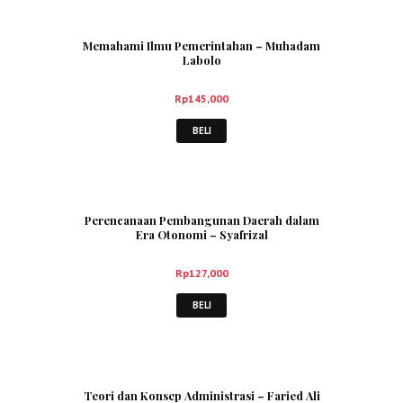
Memahami Ilmu Pemerintahan – Muhadam
Labolo
Rp
145,000
BELI
Perencanaan Pembangunan Daerah dalam
Era Otonomi – Syafrizal
Rp
127,000
BELI
Teori dan Konsep Administrasi – Faried Ali