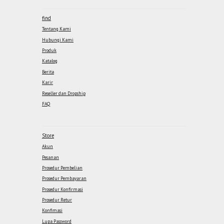
find
Tentang Kami
Hubungi Kami
Produk
Katalog
Berita
Karir
Reseller dan Dropship
FAQ
Store
Akun
Pesanan
Prosedur Pembelian
Prosedur Pembayaran
Prosedur Konfirmasi
Prosedur Retur
Konfimasi
Lupa Password