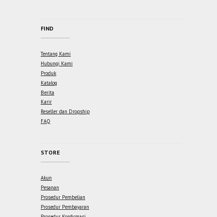
FIND
Tentang Kami
Hubungi Kami
Produk
Katalog
Berita
Karir
Reseller dan Dropship
FAQ
STORE
Akun
Pesanan
Prosedur Pembelian
Prosedur Pembayaran
Prosedur Konfirmasi