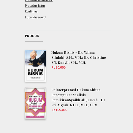
Prosedur Retur
Konfimasi
Lupa Password
PRODUK
Hukum Bisnis - Dr. Wilma
Silalahi, S.H., M.H.; Dr. Christine
S.T. Kansil, S.H., M.H.
Rp
80,000
Reinterpretasi Hukum Khitan
Perempuan: Analisis
PemikiranSyaikh Ali Jum’ah - Dr.
Sri Aisyah, S.H.I., M.H., CPM.
Rp
105,000