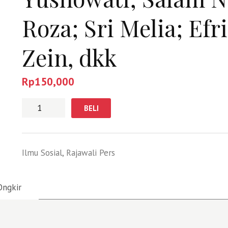
Roza; Sri Melia; Ef
Zein, dkk
Rp
150,000
Jumlah
BELI
Ilmu Sosial
,
Rajawali Pers
Ongkir