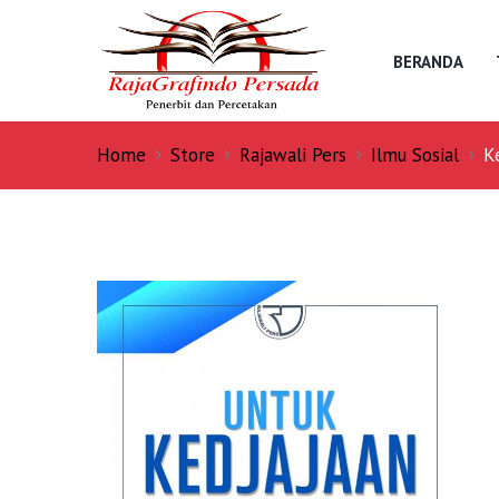
BERANDA
Home
Store
Rajawali Pers
Ilmu Sosial
K