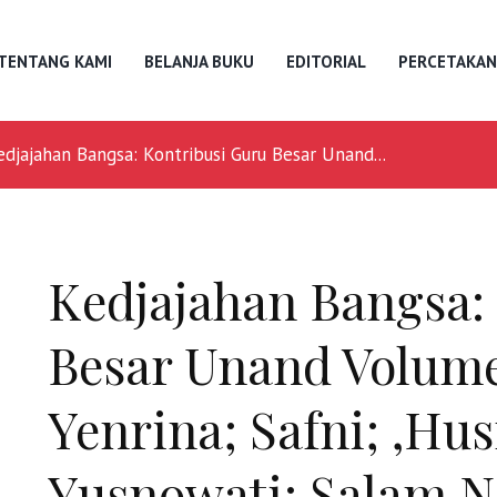
TENTANG KAMI
BELANJA BUKU
EDITORIAL
PERCETAKAN
edjajahan Bangsa: Kontribusi Guru Besar Unand...
Kedjajahan Bangsa:
Besar Unand Volume
Yenrina; Safni; ,Hu
Yusnowati; Salam N.