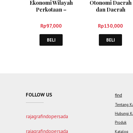
Ekonomi Wilayah
Otonomi Daerah
Perkotaan –
dan Daerah
Sjafrizal
Otonom – Haw
Widjaya
Rp
97,000
Rp
130,000
BELI
BELI
FOLLOW US
find
Tentang K
Hubungi K
rajagrafindopersada
Produk
rajagrafindopersada
Katalog