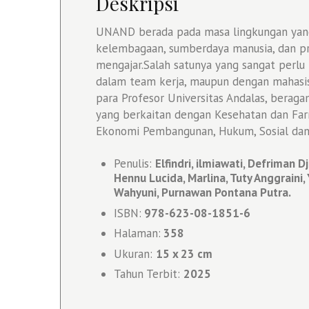
Deskripsi
UNAND berada pada masa lingkungan yang b
kelembagaan, sumberdaya manusia, dan pr
mengajar.Salah satunya yang sangat perlu 
dalam team kerja, maupun dengan mahasis
para Profesor Universitas Andalas, berag
yang berkaitan dengan Kesehatan dan Far
Ekonomi Pembangunan, Hukum, Sosial dan
Penulis:
Elfindri, ilmiawati, Defriman D
Hennu Lucida, Marlina, Tuty Anggraini,
Wahyuni, Purnawan Pontana Putra.
ISBN:
978-623-08-1851-6
Halaman:
358
Ukuran:
1
5 x 23 cm
Tahun Terbit:
2025