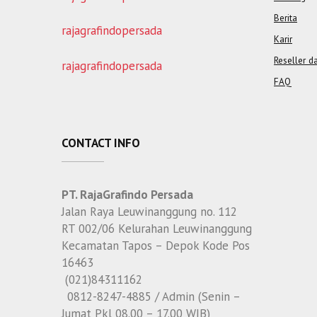
Berita
rajagrafindopersada
Karir
Reseller d
rajagrafindopersada
FAQ
CONTACT INFO
PT. RajaGrafindo Persada
Jalan Raya Leuwinanggung no. 112
RT 002/06 Kelurahan Leuwinanggung
Kecamatan Tapos – Depok Kode Pos
16463
(021)84311162
0812-8247-4885 / Admin (Senin –
Jumat Pkl 08.00 – 17.00 WIB)