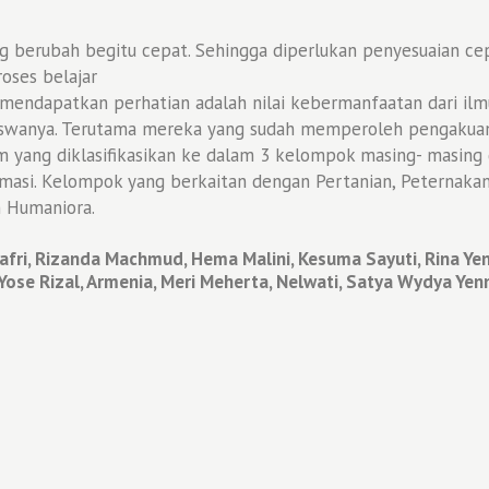
erubah begitu cepat. Sehingga diperlukan penyesuaian cepat 
oses belajar
mendapatkan perhatian adalah nilai kebermanfaatan dari ilmu
wanya. Terutama mereka yang sudah memperoleh pengakuan se
am yang diklasifikasikan ke dalam 3 kelompok masing- masing
masi. Kelompok yang berkaitan dengan Pertanian, Peternaka
 Humaniora.
jafri, Rizanda Machmud, Hema Malini, Kesuma Sayuti, Rina Yenri
 Yose Rizal, Armenia, Meri Meherta, Nelwati, Satya Wydya Yenn