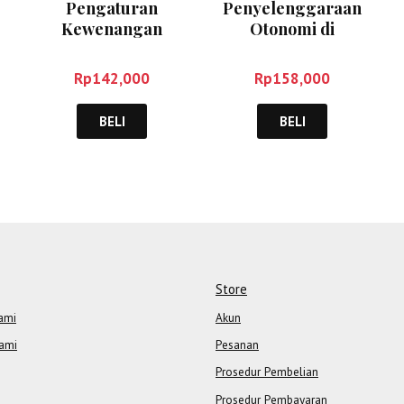
Pengaturan
Penyelenggaraan
Kewenangan
Otonomi di
Pemerintah dan
Indonesia – Haw
Pemerintah Daerah
Widjaya
Rp
142,000
Rp
158,000
– Azmi Fendri
BELI
BELI
Store
ami
Akun
ami
Pesanan
Prosedur Pembelian
Prosedur Pembayaran