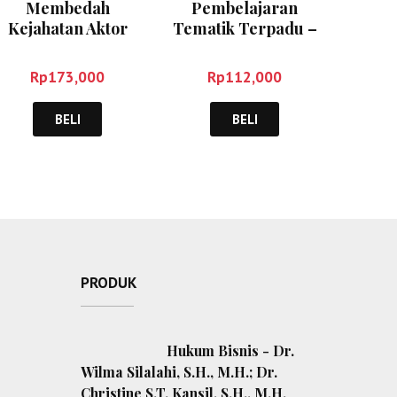
Membedah
Pembelajaran
Kejahatan Aktor
Tematik Terpadu –
Negara – Laode Ida
Rusman
Rp
173,000
Rp
112,000
BELI
BELI
PRODUK
Hukum Bisnis - Dr.
Wilma Silalahi, S.H., M.H.; Dr.
Christine S.T. Kansil, S.H., M.H.