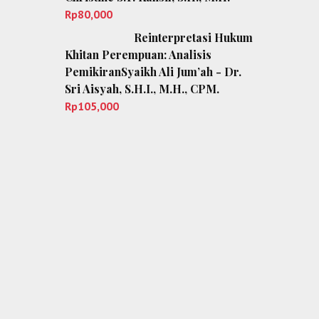
Rp
80,000
Reinterpretasi Hukum
Khitan Perempuan: Analisis
PemikiranSyaikh Ali Jum’ah - Dr.
Sri Aisyah, S.H.I., M.H., CPM.
Rp
105,000