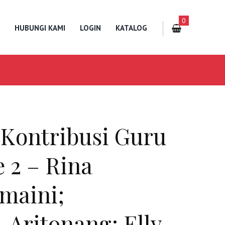
0
HUBUNGI KAMI
LOGIN
KATALOG
 Kontribusi Guru
 2 – Rina
smaini;
 Aritonang; Elly