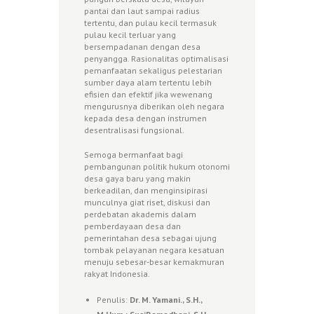
pantai dan laut sampai radius
tertentu, dan pulau kecil termasuk
pulau kecil terluar yang
bersempadanan dengan desa
penyangga. Rasionalitas optimalisasi
pemanfaatan sekaligus pelestarian
sumber daya alam tertentu lebih
efisien dan efektif jika wewenang
mengurusnya diberikan oleh negara
kepada desa dengan instrumen
desentralisasi fungsional.
Semoga bermanfaat bagi
pembangunan politik hukum otonomi
desa gaya baru yang makin
berkeadilan, dan menginsipirasi
munculnya giat riset, diskusi dan
perdebatan akademis dalam
pemberdayaan desa dan
pemerintahan desa sebagai ujung
tombak pelayanan negara kesatuan
menuju sebesar-besar kemakmuran
rakyat Indonesia.
Penulis:
Dr. M. Yamani., S.H.,