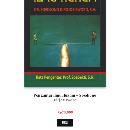
Pengantar Ilmu Hukum – Soedjono
Dirjosisworo
Rp
73,000
BELI