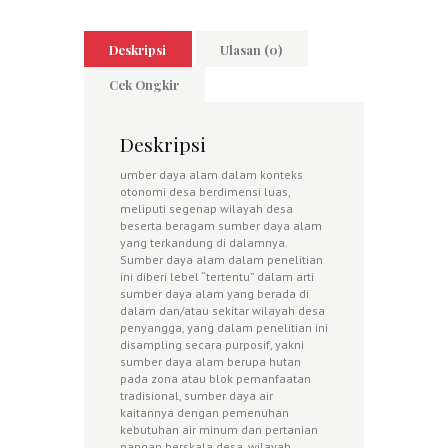
Deskripsi
Ulasan (0)
Cek Ongkir
Deskripsi
umber daya alam dalam konteks
otonomi desa berdimensi luas,
meliputi segenap wilayah desa
beserta beragam sumber daya alam
yang terkandung di dalamnya.
Sumber daya alam dalam penelitian
ini diberi lebel “tertentu” dalam arti
sumber daya alam yang berada di
dalam dan/atau sekitar wilayah desa
penyangga, yang dalam penelitian ini
disampling secara purposif, yakni
sumber daya alam berupa hutan
pada zona atau blok pemanfaatan
tradisional, sumber daya air
kaitannya dengan pemenuhan
kebutuhan air minum dan pertanian
pangan berskala desa, wilayah