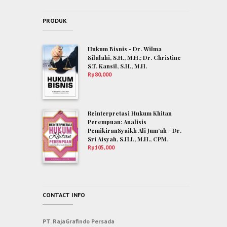
PRODUK
Hukum Bisnis - Dr. Wilma
Silalahi, S.H., M.H.; Dr. Christine
S.T. Kansil, S.H., M.H.
Rp
80,000
Reinterpretasi Hukum Khitan
Perempuan: Analisis
PemikiranSyaikh Ali Jum’ah - Dr.
Sri Aisyah, S.H.I., M.H., CPM.
Rp
105,000
CONTACT INFO
PT. RajaGrafindo Persada