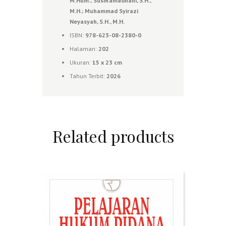
M.Hum.; SusiRamadhani, S.H.,
M.H.; Muhammad Syirazi
Neyasyah, S.H., M.H.
ISBN:
978-623-08-2380-0
Halaman:
202
Ukuran:
15 x 23 cm
Tahun Terbit:
2026
Related products