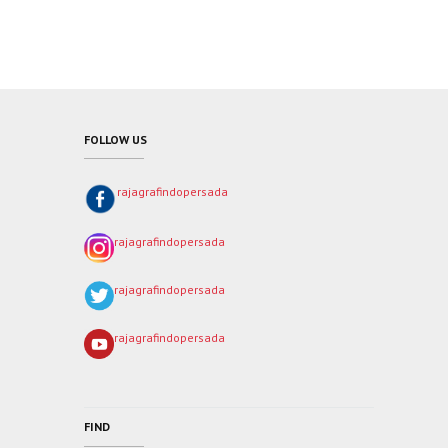
FOLLOW US
rajagrafindopersada
rajagrafindopersada
rajagrafindopersada
rajagrafindopersada
FIND