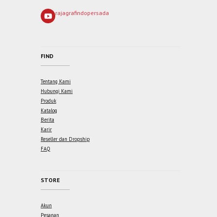
rajagrafindopersada
FIND
Tentang Kami
Hubungi Kami
Produk
Katalog
Berita
Karir
Reseller dan Dropship
FAQ
STORE
Akun
Pesanan