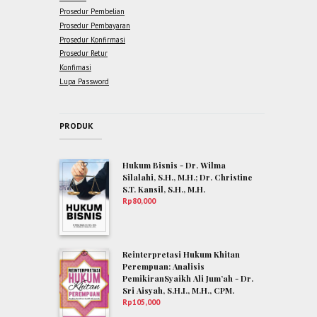
Prosedur Pembelian
Prosedur Pembayaran
Prosedur Konfirmasi
Prosedur Retur
Konfimasi
Lupa Password
PRODUK
Hukum Bisnis - Dr. Wilma
Silalahi, S.H., M.H.; Dr. Christine
S.T. Kansil, S.H., M.H.
Rp
80,000
Reinterpretasi Hukum Khitan
Perempuan: Analisis
PemikiranSyaikh Ali Jum’ah - Dr.
Sri Aisyah, S.H.I., M.H., CPM.
Rp
105,000