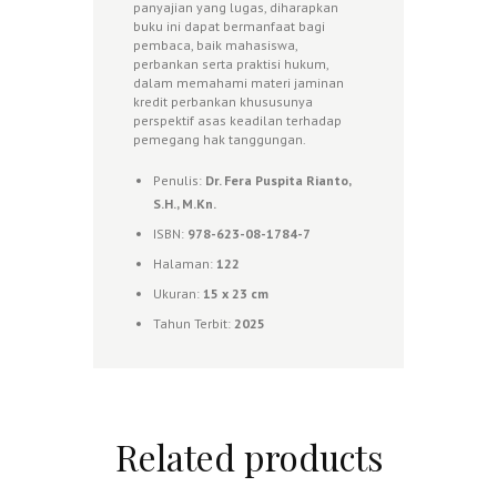
panyajian yang lugas, diharapkan
buku ini dapat bermanfaat bagi
pembaca, baik mahasiswa,
perbankan serta praktisi hukum,
dalam memahami materi jaminan
kredit perbankan khususunya
perspektif asas keadilan terhadap
pemegang hak tanggungan.
Penulis:
Dr. Fera Puspita Rianto,
S.H., M.Kn.
ISBN:
978-623-08-1784-7
Halaman:
122
Ukuran:
1
5 x 23 cm
Tahun Terbit:
2025
Related products