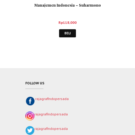
Manajemen Indonesia – Suharmono
Rp
118,000
BELI
FOLLOW US
rajagrafindopersada
rajagrafindopersada
rajagrafindopersada