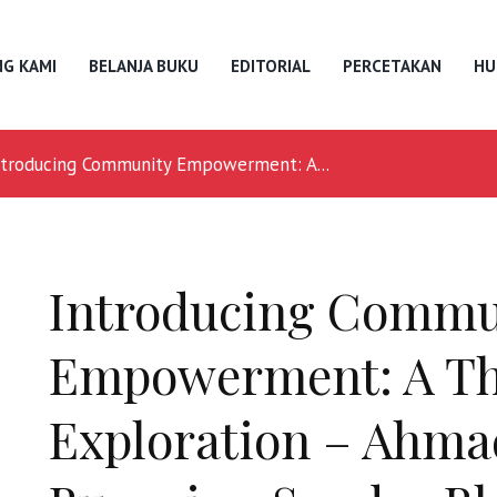
G KAMI
BELANJA BUKU
EDITORIAL
PERCETAKAN
HU
ntroducing Community Empowerment: A...
Introducing Commu
Empowerment: A Th
Exploration – Ahma