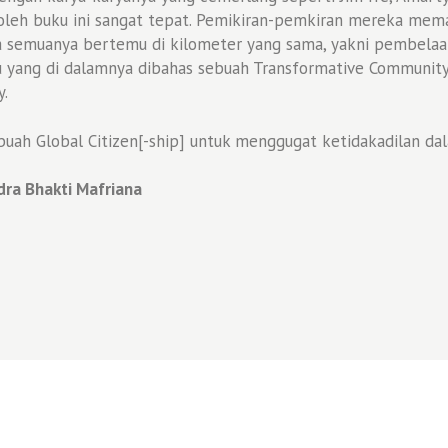
oleh buku ini sangat tepat. Pemikiran-pemkiran mereka meman
a semuanya bertemu di kilometer yang sama, yakni pembela
 itu yang di dalamnya dibahas sebuah Transformative Commun
y.
uah Global Citizen[-ship] untuk menggugat ketidakadilan da
ra Bhakti Mafriana