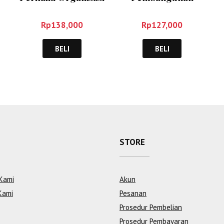
– Veithzal Rivai
Daerah dalam Era
Otonomi – Syafrizal
Rp
138,000
Rp
127,000
BELI
BELI
STORE
Kami
Akun
Kami
Pesanan
Prosedur Pembelian
Prosedur Pembayaran