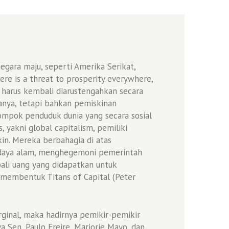
egara maju, seperti Amerika Serikat,
e is a threat to prosperity everywhere,
 harus kembali diarustengahkan secara
anya, tetapi bahkan pemiskinan
ompok penduduk dunia yang secara sosial
 yakni global capitalism, pemiliki
kin. Mereka berbahagia di atas
 daya alam, menghegemoni pemerintah
ali uang yang didapatkan untuk
membentuk Titans of Capital (Peter
inal, maka hadirnya pemikir-pemikir
a Sen, Paulo Freire, Marjorie Mayo, dan