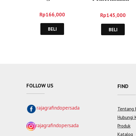
Pemerintah Pusat
Muhadam Labolo
dan Daerah di
Rp
166,000
Rp
145,000
Indonesia – Ahmad
Yani
BELI
BELI
FOLLOW US
FIND
rajagrafindopersada
Tentang 
Hubungi 
rajagrafindopersada
Produk
Katalog