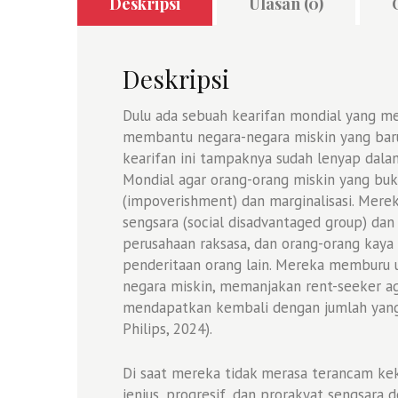
Deskripsi
Ulasan (0)
Deskripsi
Dulu ada sebuah kearifan mondial yang men
membantu negara-negara miskin yang baru 
kearifan ini tampaknya sudah lenyap dala
Mondial agar orang-orang miskin yang bu
(impoverishment) dan marginalisasi. Mere
sengsara (social disadvantaged group) dan
perusahaan raksasa, dan orang-orang kaya 
penderitaan orang lain. Mereka memburu
negara miskin, memanjakan rent-seeker a
mendapatkan kembali dengan jumlah yang 
Philips, 2024).
Di saat mereka tidak merasa terancam ke
jenius, progresif, dan prorakyat sengsara