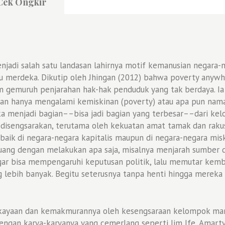
Cek Ongkir
jadi salah satu landasan lahirnya motif kemanusian negara-n
merdeka. Dikutip oleh Jhingan (2012) bahwa poverty anywher
m gemuruh penjarahan hak-hak penduduk yang tak berdaya. Ia
kan hanya mengalami kemiskinan (poverty) atau apa pun nam
ka menjadi bagian––bisa jadi bagian yang terbesar––dari kel
 disengsarakan, terutama oleh kekuatan amat tamak dan rakus,
baik di negara-negara kapitalis maupun di negara-negara mis
 uang dengan melakukan apa saja, misalnya menjarah sumber
gar bisa mempengaruhi keputusan politik, lalu memutar kemb
lebih banyak. Begitu seterusnya tanpa henti hingga mereka 
kayaan dan kemakmurannya oleh kesengsaraan kelompok marg
 dengan karya-karyanya yang cemerlang seperti Jim Ife, Amarty