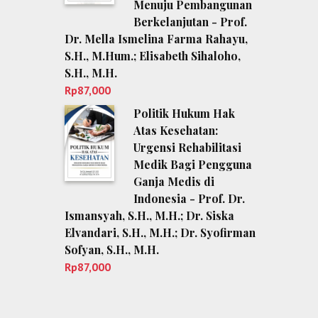
Menuju Pembangunan
Berkelanjutan - Prof.
Dr. Mella Ismelina Farma Rahayu,
S.H., M.Hum.; Elisabeth Sihaloho,
S.H., M.H.
Rp
87,000
Politik Hukum Hak
Atas Kesehatan:
Urgensi Rehabilitasi
Medik Bagi Pengguna
Ganja Medis di
Indonesia - Prof. Dr.
Ismansyah, S.H., M.H.; Dr. Siska
Elvandari, S.H., M.H.; Dr. Syofirman
Sofyan, S.H., M.H.
Rp
87,000