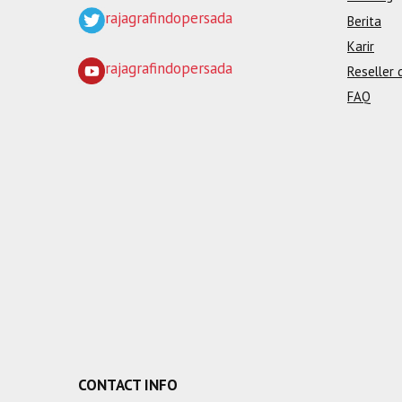
rajagrafindopersada
Berita
Karir
rajagrafindopersada
Reseller 
FAQ
CONTACT INFO