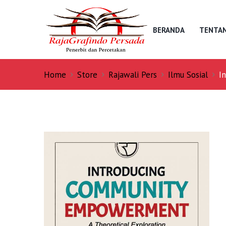
BERANDA
TENTAN
Home
Store
Rajawali Pers
Ilmu Sosial
I