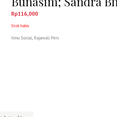
Bunasim; Sandra Bh
Rp
116,000
Stok habis
Ilmu Sosial
,
Rajawali Pers