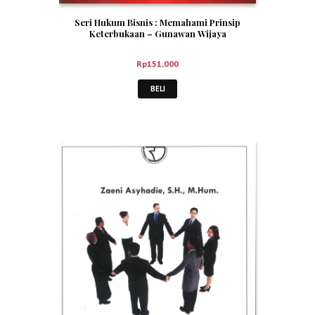
Seri Hukum Bisnis : Memahami Prinsip
Keterbukaan – Gunawan Wijaya
Rp
151,000
BELI