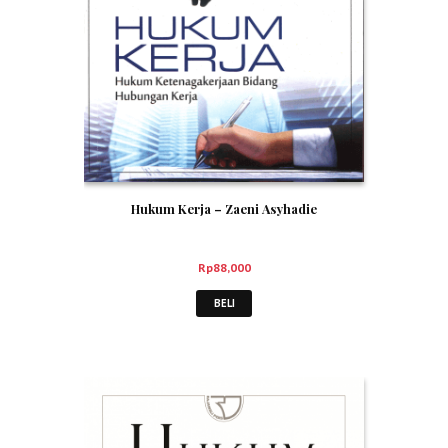
Hukum Kerja – Zaeni Asyhadie
Rp
88,000
BELI