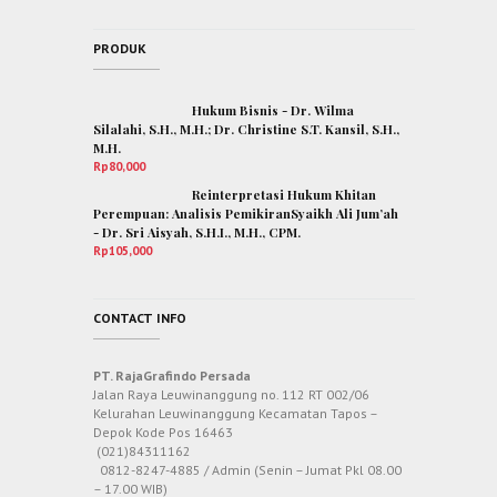
PRODUK
Hukum Bisnis - Dr. Wilma
Silalahi, S.H., M.H.; Dr. Christine S.T. Kansil, S.H.,
M.H.
Rp
80,000
Reinterpretasi Hukum Khitan
Perempuan: Analisis PemikiranSyaikh Ali Jum’ah
- Dr. Sri Aisyah, S.H.I., M.H., CPM.
Rp
105,000
CONTACT INFO
PT. RajaGrafindo Persada
Jalan Raya Leuwinanggung no. 112 RT 002/06
Kelurahan Leuwinanggung Kecamatan Tapos –
Depok Kode Pos 16463
(021)84311162
0812-8247-4885 / Admin (Senin – Jumat Pkl 08.00
– 17.00 WIB)