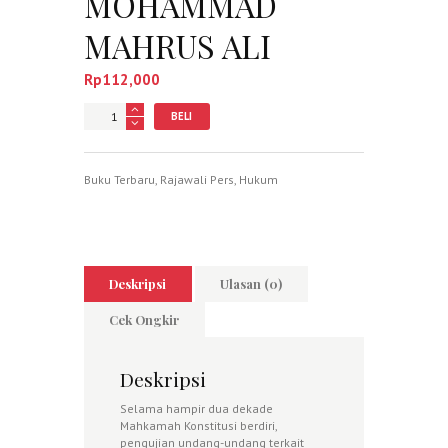
MOHAMMAD
MAHRUS ALI
Rp
112,000
Jumlah
BELI
Buku Terbaru
,
Rajawali Pers
,
Hukum
Deskripsi
Ulasan (0)
Cek Ongkir
Deskripsi
Selama hampir dua dekade
Mahkamah Konstitusi berdiri,
pengujian undang-undang terkait