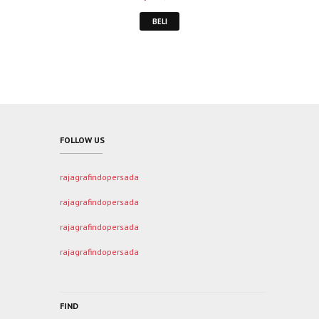
BELI
FOLLOW US
rajagrafindopersada
rajagrafindopersada
rajagrafindopersada
rajagrafindopersada
FIND