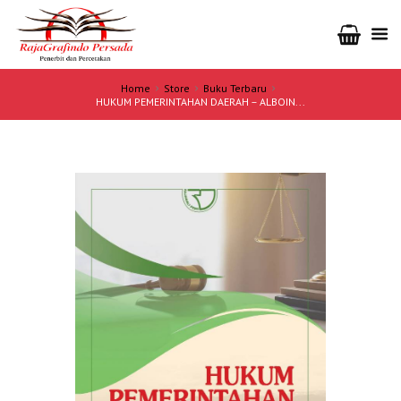
Home
Store
Buku Terbaru
HUKUM PEMERINTAHAN DAERAH – ALBOIN...