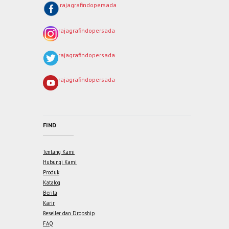
rajagrafindopersada
rajagrafindopersada
rajagrafindopersada
rajagrafindopersada
FIND
Tentang Kami
Hubungi Kami
Produk
Katalog
Berita
Karir
Reseller dan Dropship
FAQ