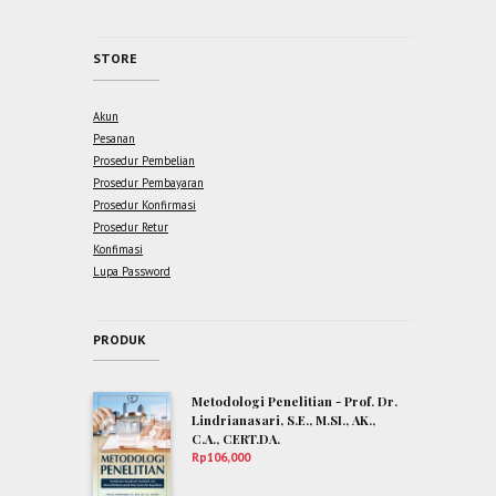
STORE
Akun
Pesanan
Prosedur Pembelian
Prosedur Pembayaran
Prosedur Konfirmasi
Prosedur Retur
Konfimasi
Lupa Password
PRODUK
Metodologi Penelitian - Prof. Dr.
Lindrianasari, S.E., M.SI., AK.,
C.A., CERT.DA.
Rp
106,000