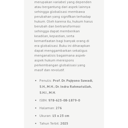
merupakan variabel yang dependen
atau bergantung dari aspek lainnya
sehingga globalisasi membawa
perubahan yang signifikan terhadap
hukum. Oleh karena itu, hukum harus
berubah dan bertransformasi
sehingga dapat memberikan
keadilan, kepastian, serta
kemanfaatan bagi banyak orang di
era globalisasi. Buku ini diharapkan
dapat menggambarkan sekaligus
menganalisis bagaimana aspek-
aspek hukum merespons
perkembangan globalisasi yang
masif dan revolutif.
Penulis:
Prof. Dr. Pujiyono Suwadi,
S.H., M.H.; Dr. Indra Rahmatullah,
S.H.I., M.H.
ISBN:
978-623-08-1879-0
Halaman:
276
Ukuran:
15 x 23 cm
Tahun Terbit:
2025