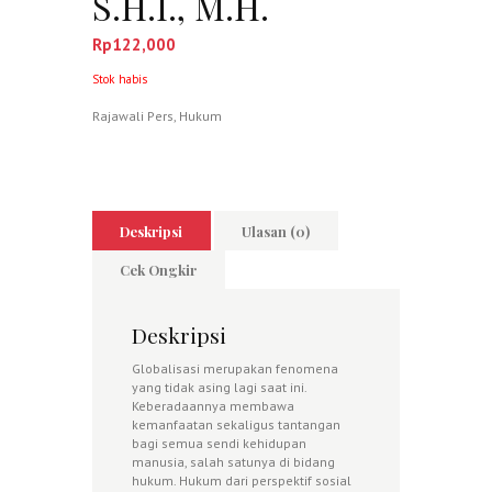
S.H.I., M.H.
Rp
122,000
Stok habis
Rajawali Pers
,
Hukum
Deskripsi
Ulasan (0)
Cek Ongkir
Deskripsi
Globalisasi merupakan fenomena
yang tidak asing lagi saat ini.
Keberadaannya membawa
kemanfaatan sekaligus tantangan
bagi semua sendi kehidupan
manusia, salah satunya di bidang
hukum. Hukum dari perspektif sosial