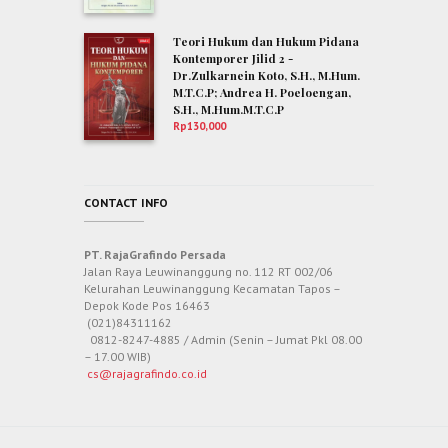
Teori Hukum dan Hukum Pidana
Kontemporer Jilid 2 -
Dr.Zulkarnein Koto, S.H., M.Hum.
M.T.C.P; Andrea H. Poeloengan,
S.H., M.Hum.M.T.C.P
Rp
130,000
CONTACT INFO
PT. RajaGrafindo Persada
Jalan Raya Leuwinanggung no. 112 RT 002/06
Kelurahan Leuwinanggung Kecamatan Tapos –
Depok Kode Pos 16463
(021)84311162
0812-8247-4885 / Admin (Senin – Jumat Pkl 08.00
– 17.00 WIB)
cs@rajagrafindo.co.id