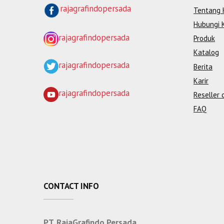
rajagrafindopersada
Tentang 
Hubungi 
rajagrafindopersada
Produk
Katalog
rajagrafindopersada
Berita
Karir
rajagrafindopersada
Reseller 
FAQ
CONTACT INFO
PT. RajaGrafindo Persada