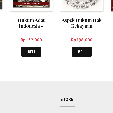
m
Hukum Adat
Aspek Hukum Hak
Indonesia –
Kekayaan
Soerjono Soekanto
Intelektual – Saidin
Rp
132,000
Rp
298,000
BELI
BELI
STORE