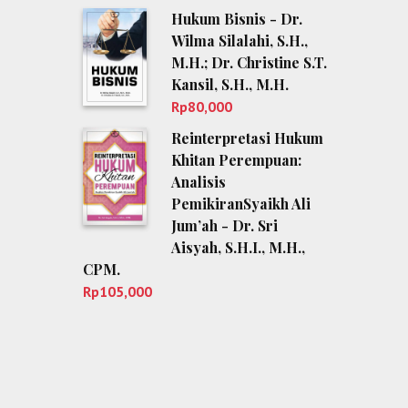
Hukum Bisnis - Dr.
Wilma Silalahi, S.H.,
M.H.; Dr. Christine S.T.
Kansil, S.H., M.H.
Rp
80,000
Reinterpretasi Hukum
Khitan Perempuan:
Analisis
PemikiranSyaikh Ali
Jum’ah - Dr. Sri
Aisyah, S.H.I., M.H.,
CPM.
Rp
105,000