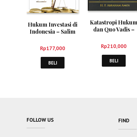
Katastropi Huku
Hukum Investasi di
dan Quo Vadis –
Indonesia – Salim
Abraham Amos
HS
Rp
210,000
Rp
177,000
BELI
BELI
FOLLOW US
FIND