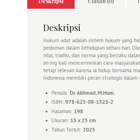
Deskripsi
Ulasan (0)
Deskripsi
Hukum adat adalah sistem hukum yang hidu
pedoman dalam kehidupan sehari-hari. Oleh
nilai, tradisi, dan norma yang berlaku d
sering kali mencerminkan cara masyaraka
tetap relevan karena ia hidup bersama ma
Indonesia memiliki peran strategis dal
Penulis:
Dr. Akhmad, M.Hum.
ISBN:
978-623-08-1523-2
Halaman:
198
Ukuran:
1
5 x 23 cm
Tahun Terbit:
2025