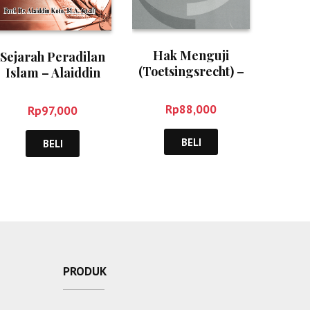
Hak Menguji
Sejarah Peradilan
(Toetsingsrecht) –
Islam – Alaiddin
Fatmawati
Koto
Rp
88,000
Rp
97,000
BELI
BELI
PRODUK