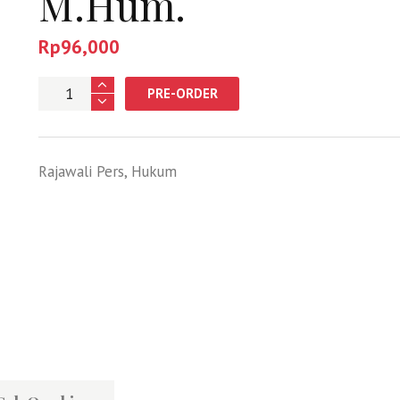
M.Hum.
Rp
96,000
Jumlah
PRE-ORDER
Rajawali Pers
,
Hukum