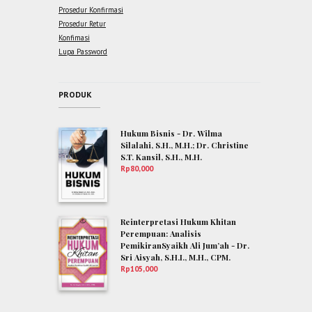
Prosedur Konfirmasi
Prosedur Retur
Konfimasi
Lupa Password
PRODUK
Hukum Bisnis - Dr. Wilma
Silalahi, S.H., M.H.; Dr. Christine
S.T. Kansil, S.H., M.H.
Rp
80,000
Reinterpretasi Hukum Khitan
Perempuan: Analisis
PemikiranSyaikh Ali Jum’ah - Dr.
Sri Aisyah, S.H.I., M.H., CPM.
Rp
105,000