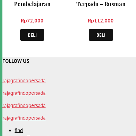
Pembelajaran
Terpadu – Rusman
Pendidikan Agama
Islam- Tohirin
Rp
72,000
Rp
112,000
BELI
BELI
FOLLOW US
rajagrafindopersada
rajagrafindopersada
rajagrafindopersada
rajagrafindopersada
find