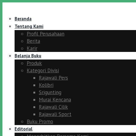
Beranda
Tentang Kami
Profil Perusahaan
Berita
Karir
Belanja Buku
Produk
Kategori Divisi
Rajawali Pers
Kolibri
Srigunting
Murai Kencana
Rajawali Cilik
Rajawali Sport
Buku Promo
Editorial