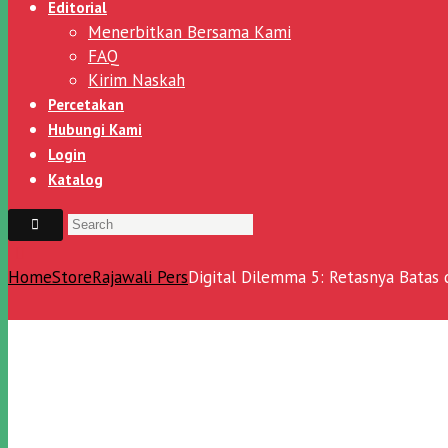
Editorial
Menerbitkan Bersama Kami
FAQ
Kirim Naskah
Percetakan
Hubungi Kami
Login
Katalog
Home
Store
Rajawali Pers
Digital Dilemma 5: Retasnya Batas d