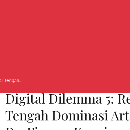
i Tengah...
Digital Dilemma 5: R
Tengah Dominasi Artif