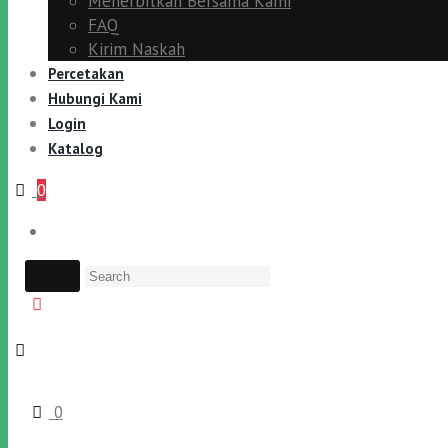
Menerbitkan Bersama Kami
FAQ
Kirim Naskah
Percetakan
Hubungi Kami
Login
Katalog
0
0