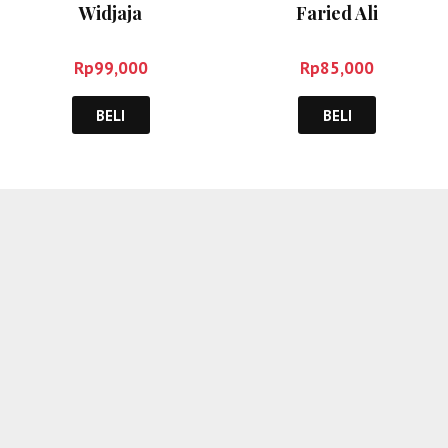
Widjaja
Faried Ali
Rp
99,000
Rp
85,000
BELI
BELI