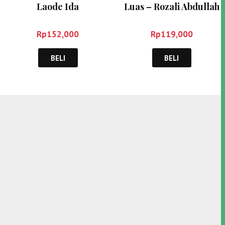
Laode Ida
Luas – Rozali Abdullah
Rp
152,000
Rp
119,000
BELI
BELI