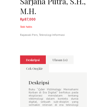
Sarjana Putra, S.H.,
M.H.
Rp
87,000
Stok habis
Rajawali Pers
,
Teknologi Informasi
Deskripsi
Ulasan (0)
Cek Ongkir
Deskripsi
Buku “
Cyber Victimology
: Memahami
Korban di Era Digital” berfokus pada
eksplorasi mendalam tentang
viktimologi dalam konteks dunia
digital, sebuah sub-disiplin yang
semakin relevan di era teknologi