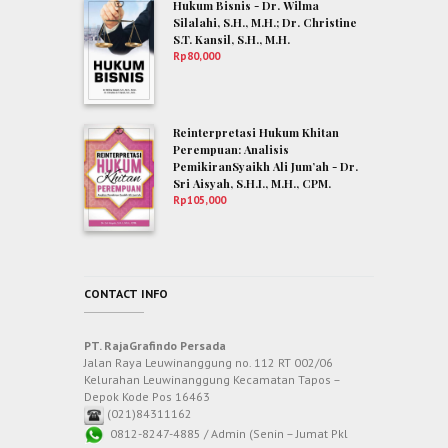
Hukum Bisnis - Dr. Wilma
Silalahi, S.H., M.H.; Dr. Christine
S.T. Kansil, S.H., M.H.
Rp
80,000
Reinterpretasi Hukum Khitan
Perempuan: Analisis
PemikiranSyaikh Ali Jum’ah - Dr.
Sri Aisyah, S.H.I., M.H., CPM.
Rp
105,000
CONTACT INFO
PT. RajaGrafindo Persada
Jalan Raya Leuwinanggung no. 112 RT 002/06
Kelurahan Leuwinanggung Kecamatan Tapos –
Depok Kode Pos 16463
(021)84311162
0812-8247-4885 / Admin (Senin – Jumat Pkl