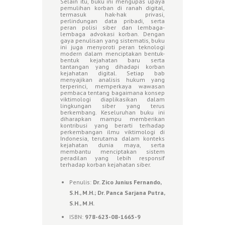
Selain itu, buku ini mengupas upaya
pemulihan korban di ranah digital,
termasuk hak-hak privasi,
perlindungan data pribadi, serta
peran polisi siber dan lembaga-
lembaga advokasi korban. Dengan
gaya penulisan yang sistematis, buku
ini juga menyoroti peran teknologi
modern dalam menciptakan bentuk-
bentuk kejahatan baru serta
tantangan yang dihadapi korban
kejahatan digital. Setiap bab
menyajikan analisis hukum yang
terperinci, memperkaya wawasan
pembaca tentang bagaimana konsep
viktimologi diaplikasikan dalam
lingkungan siber yang terus
berkembang. Keseluruhan buku ini
diharapkan mampu memberikan
kontribusi yang berarti terhadap
perkembangan ilmu viktimologi di
Indonesia, terutama dalam konteks
kejahatan dunia maya, serta
membantu menciptakan sistem
peradilan yang lebih responsif
terhadap korban kejahatan siber.
Penulis:
Dr. Zico Junius Fernando,
S.H., M.H.; Dr. Panca Sarjana Putra,
S.H., M.H.
ISBN:
978-623-08-1665-9