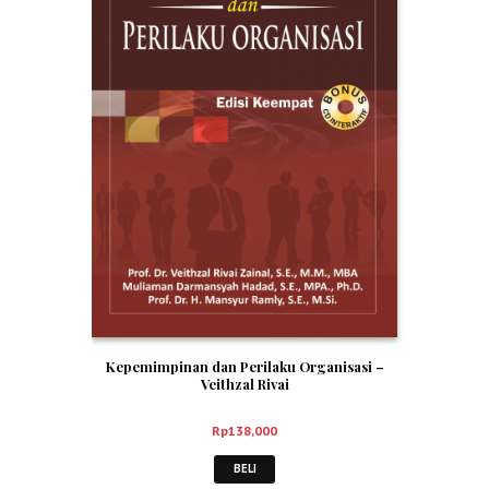
Kepemimpinan dan Perilaku Organisasi –
Veithzal Rivai
Rp
138,000
BELI