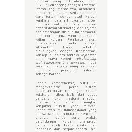
informasi yang berkembang pesat.
Buku ini dirancang sebagai referensi
utama bagi mahasiswa, akademisi,
dan praktisi hukum, serta siapa pun
yang tertarik dengan studi korban
kejahatan dalam lingkungan siber.
Bab-bab awal buku ini membahas
definisi dasar viktimologi dan sejarah
perkembangan disiplin ini, termasuk
teori-teori utama yang mendasari
kajian korban. Pembaca akan
diperkenalkan pada konsep
viktimologi klasik sebelum
dihubungkan dengan transformasi
konsep ini dalam konteks kejahatan
dunia maya, seperti
cyberbullying
,
online harassment
,
ransomware
, hingga
serangan malware yang seringkali
menjadikan pengguna internet
sebagai korban.
Secara komprehensif, buku ini
mengeksplorasi peran sistem
peradilan dalam menangani korban
kejahatan siber, baik dari sudut
pandang hukum nasional maupun
internasional, dengan mengkaji
kebijakan publik yang relevan.
Pendekatan multidimensional yang
ditawarkan dalam buku ini mencakup
analisis teoritis serta praktik
perlindungan korban, dilengkapi
dengan studi kasus nyata dari
Indonesia dan negara-negara lain.