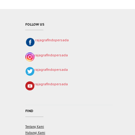
FOLLOW US
rajagrafindopersada
rajagrafindopersada
rajagrafindopersada
rajagrafindopersada
FIND
Tentang Kami
Hubungi Kami