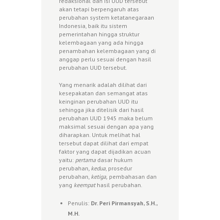
redaksional dan isi UUD tersebut
akan tetapi berpengaruh atas
perubahan system ketatanegaraan
Indonesia, baik itu sistem
pemerintahan hingga struktur
kelembagaan yang ada hingga
penambahan kelembagaan yang di
anggap perlu sesuai dengan hasil
perubahan UUD tersebut.
Yang menarik adalah dilihat dari
kesepakatan dan semangat atas
keinginan perubahan UUD itu
sehingga jika ditelisik dari hasil
perubahan UUD 1945 maka belum
maksimal sesuai dengan apa yang
diharapkan. Untuk melihat hal
tersebut dapat dilihat dari empat
faktor yang dapat dijadikan acuan
yaitu:
pertama
dasar hukum
perubahan
, kedua
, prosedur
perubahan,
ketiga,
pembahasan dan
yang
keempat
hasil perubahan.
Penulis:
Dr. Peri Pirmansyah, S.H.,
M.H.