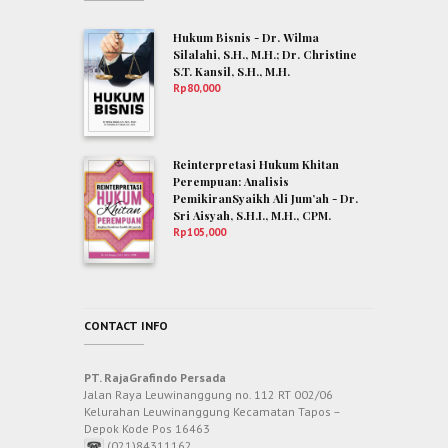
Hukum Bisnis - Dr. Wilma
Silalahi, S.H., M.H.; Dr. Christine
S.T. Kansil, S.H., M.H.
Rp
80,000
Reinterpretasi Hukum Khitan
Perempuan: Analisis
PemikiranSyaikh Ali Jum’ah - Dr.
Sri Aisyah, S.H.I., M.H., CPM.
Rp
105,000
CONTACT INFO
PT. RajaGrafindo Persada
Jalan Raya Leuwinanggung no. 112 RT 002/06
Kelurahan Leuwinanggung Kecamatan Tapos –
Depok Kode Pos 16463
(021)84311162