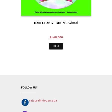
HARI ULANG TAHUN – Wimol
Rp
68,000
BELI
FOLLOW US
rajagrafindopersada