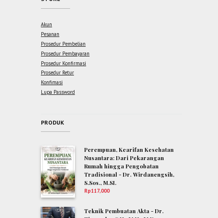
Akun
Pesanan
Prosedur Pembelian
Prosedur Pembayaran
Prosedur Konfirmasi
Prosedur Retur
Konfimasi
Lupa Password
PRODUK
Perempuan, Kearifan Kesehatan
Nusantara: Dari Pekarangan
Rumah hingga Pengobatan
Tradisional - Dr. Wirdanengsih,
S.Sos., M.SI.
Rp
117,000
Teknik Pembuatan Akta - Dr.