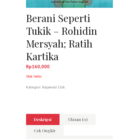
Berani Seperti
Tukik – Rohidin
Mersyah; Ratih
Kartika
Rp
160,000
Stok habis
Kategori:
Rajawali Cilik
Deskripsi
Ulasan (0)
Cek Ongkir