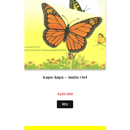
Kupu-kupu – Auntie Owl
Rp
93,000
BELI