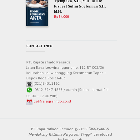
Tjempaka, S.H., M.H., M.Kn;
Risbert Sulini Soeleiman S.H,
M.H.
Rp
84,000
CONTACT INFO
PT. RajaGrafindo Persada
Jalan Raya Leuwinanggung no. 112 RT 002/06
Kelurahan Leuwinanggung Kecamatan Tapos –
Depok Kode Pos 16463
(021)84311162
0812-8247-4885 / Admin (Senin – Jumat Pkl
08.00 – 17.00 WIB)
cs@rajagrafindo.co.id
PT. RajaGrafindo Persada © 2019
“Melayani &
Mendukung Tridarma Perguruan Tinggi”
developed
by
KodeMerah