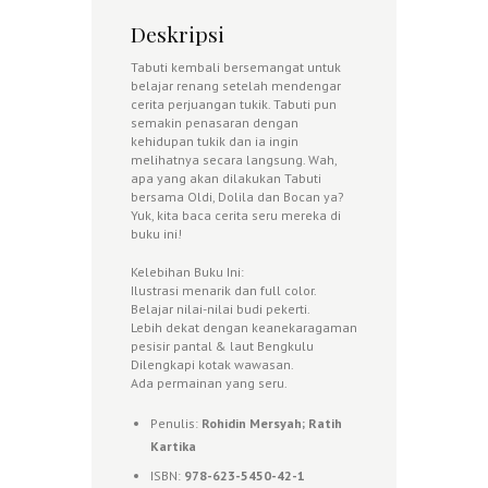
Deskripsi
Tabuti kembali bersemangat untuk
belajar renang setelah mendengar
cerita perjuangan tukik. Tabuti pun
semakin penasaran dengan
kehidupan tukik dan ia ingin
melihatnya secara langsung. Wah,
apa yang akan dilakukan Tabuti
bersama Oldi, Dolila dan Bocan ya?
Yuk, kita baca cerita seru mereka di
buku ini!
Kelebihan Buku Ini:
Ilustrasi menarik dan full color.
Belajar nilai-nilai budi pekerti.
Lebih dekat dengan keanekaragaman
pesisir pantal & laut Bengkulu
Dilengkapi kotak wawasan.
Ada permainan yang seru.
Penulis:
Rohidin Mersyah; Ratih
Kartika
ISBN:
978-623-5450-42-1