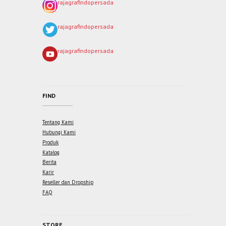
rajagrafindopersada
rajagrafindopersada
rajagrafindopersada
FIND
Tentang Kami
Hubungi Kami
Produk
Katalog
Berita
Karir
Reseller dan Dropship
FAQ
STORE