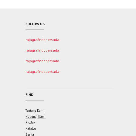
FOLLOW US
rajagrafindopersada
rajagrafindopersada
rajagrafindopersada
rajagrafindopersada
FIND
Tentang Kami
Hubungi Kami
Produk
Katalog
Berita