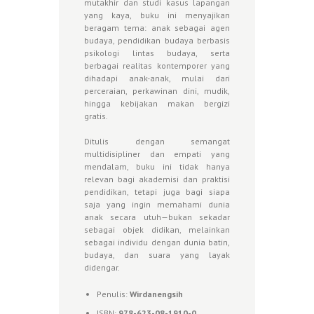
mutakhir dan studi kasus lapangan
yang kaya, buku ini menyajikan
beragam tema: anak sebagai agen
budaya, pendidikan budaya berbasis
psikologi lintas budaya, serta
berbagai realitas kontemporer yang
dihadapi anak-anak, mulai dari
perceraian, perkawinan dini, mudik,
hingga kebijakan makan bergizi
gratis.
Ditulis dengan semangat
multidisipliner dan empati yang
mendalam, buku ini tidak hanya
relevan bagi akademisi dan praktisi
pendidikan, tetapi juga bagi siapa
saja yang ingin memahami dunia
anak secara utuh—bukan sekadar
sebagai objek didikan, melainkan
sebagai individu dengan dunia batin,
budaya, dan suara yang layak
didengar.
Penulis:
Wirdanengsih
ISBN:
978-623-08-1910-0