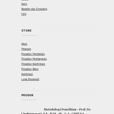
Karir
Reseller dan Dropship
FAQ
STORE
Akun
Pesanan
Prosedur Pembelian
Prosedur Pembayaran
Prosedur Konfirmasi
Prosedur Retur
Konfimasi
Lupa Password
PRODUK
Metodologi Penelitian - Prof. Dr.
Lindrianasari, S.E., M.SI., AK., C.A., CERT.DA.