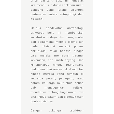
di tempat lain? Buku ini mengajak
kita menelusuri dunia anak dari sudut
pandang yang jarang disentuh:
pertemuan antara antropologi dan
psikologi.
Melalui pendekatan antropologi
psikologi, buku ini membongkar
konstruksi budaya atas anak, mulai
dari bagaimana mereka dikenalkan
pada nilai-nilai melalui proses
enkulturasi, ritual, bahasa, hingga
cara mereka memaknai trauma,
kekerasan, dan kasih sayang. Dari
Minangkabau hingga ruang-ruang
perkotaan, dari anak-anak disabilitas
hingga mereka yang tumbuh di
keluarga petani, pedagang, atau
dalam keluarga multi-etnis—setiap
bab menyuguhkan refleksi
mendalam tentang bagaimana jiwa
anak hidup dalam dan dibentuk oleh
dunia sosialnya.
Dengan dukungan teori-teori