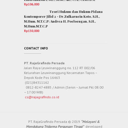
Rp
106,000
Teori Hukum dan Hukum Pidana
Kontemporer Jilid 2 - Dr.Zulkarnein Koto, S.H.,
M.Hum. M.T.C.P; Andrea H. Poeloengan, S.H.,
M.Hum.M.T.C.P
Rp
130,000
CONTACT INFO
PT. RajaGrafindo Persada
Jalan Raya Leuwinanggung no. 112 RT 002/06
Kelurahan Leuwinanggung Kecamatan Tapos –
Depok Kode Pos 16463
(021)84311162
0812-8247-4885 / Admin (Senin – Jumat Pkl 08.00
– 17.00 WIB)
cs@rajagrafindo.co.id
PT. RajaGrafindo Persada © 2019
“Melayani &
Mendukung Tridarma Perguruan Tinggi”
developed