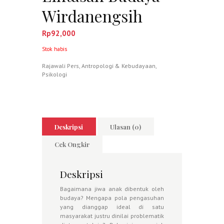
Wirdanengsih
Rp
92,000
Stok habis
Rajawali Pers
,
Antropologi & Kebudayaan
,
Psikologi
Deskripsi
Ulasan (0)
Cek Ongkir
Deskripsi
Bagaimana jiwa anak dibentuk oleh
budaya? Mengapa pola pengasuhan
yang dianggap ideal di satu
masyarakat justru dinilai problematik