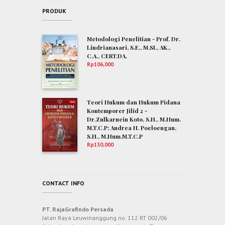
PRODUK
Metodologi Penelitian - Prof. Dr.
Lindrianasari, S.E., M.SI., AK.,
C.A., CERT.DA.
Rp
106,000
Teori Hukum dan Hukum Pidana
Kontemporer Jilid 2 -
Dr.Zulkarnein Koto, S.H., M.Hum.
M.T.C.P; Andrea H. Poeloengan,
S.H., M.Hum.M.T.C.P
Rp
130,000
CONTACT INFO
PT. RajaGrafindo Persada
Jalan Raya Leuwinanggung no. 112 RT 002/06