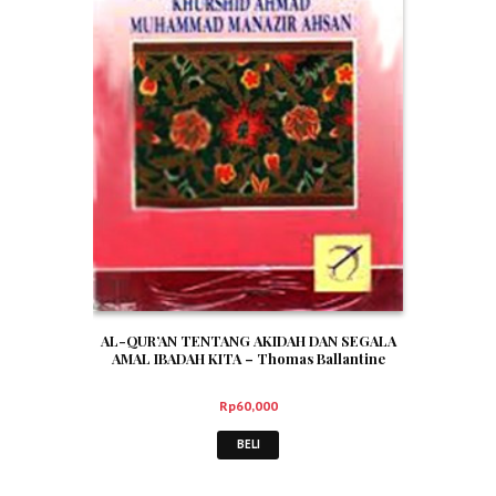
AL-QUR’AN TENTANG AKIDAH DAN SEGALA
AMAL IBADAH KITA – Thomas Ballantine
Rp
60,000
BELI