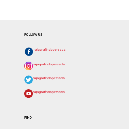
FOLLOW US
rajagrafindopersada
rajagrafindopersada
rajagrafindopersada
rajagrafindopersada
FIND