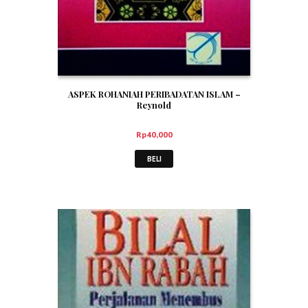
ASPEK ROHANIAH PERIBADATAN ISLAM –
Reynold
Rp
40,000
BELI