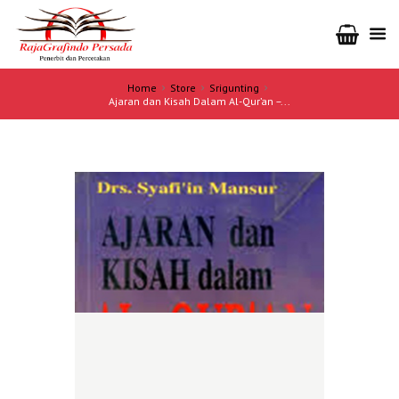
Home
Store
Srigunting
Ajaran dan Kisah Dalam Al-Qur’an –...
Ulasan
(0)
Cek
Ongkir