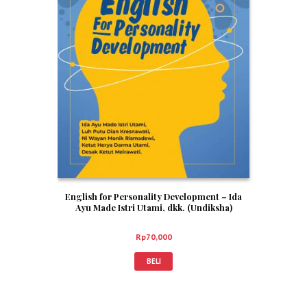
English for Personality Development – Ida
Ayu Made Istri Utami, dkk. (Undiksha)
Rp
70,000
BELI