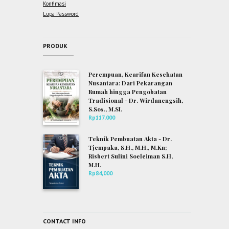
Konfimasi
Lupa Password
PRODUK
Perempuan, Kearifan Kesehatan
Nusantara: Dari Pekarangan
Rumah hingga Pengobatan
Tradisional - Dr. Wirdanengsih,
S.Sos., M.SI.
Rp
117,000
Teknik Pembuatan Akta - Dr.
Tjempaka, S.H., M.H., M.Kn;
Risbert Sulini Soeleiman S.H,
M.H.
Rp
84,000
CONTACT INFO