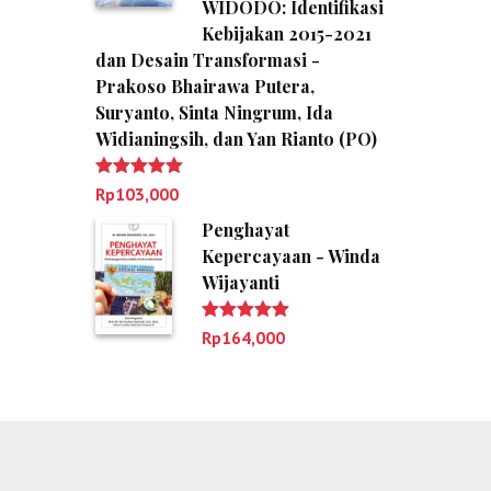
WIDODO: Identifikasi
Kebijakan 2015-2021
dan Desain Transformasi -
Prakoso Bhairawa Putera,
Suryanto, Sinta Ningrum, Ida
Widianingsih, dan Yan Rianto (PO)
Dinilai
5.00
Rp
103,000
dari 5
Penghayat
Kepercayaan - Winda
Wijayanti
Dinilai
5.00
Rp
164,000
dari 5