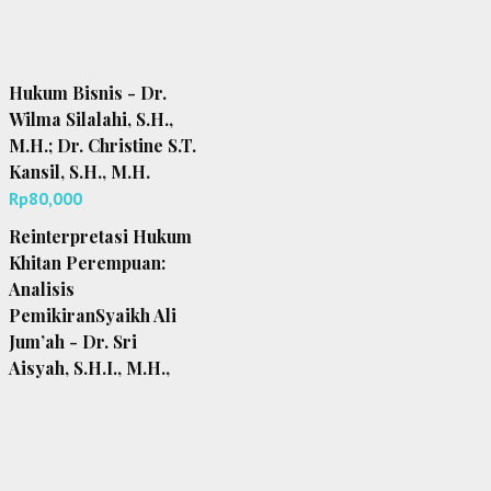
Hukum Bisnis - Dr.
Wilma Silalahi, S.H.,
M.H.; Dr. Christine S.T.
Kansil, S.H., M.H.
Rp
80,000
Reinterpretasi Hukum
Khitan Perempuan:
Analisis
PemikiranSyaikh Ali
Jum’ah - Dr. Sri
Aisyah, S.H.I., M.H.,