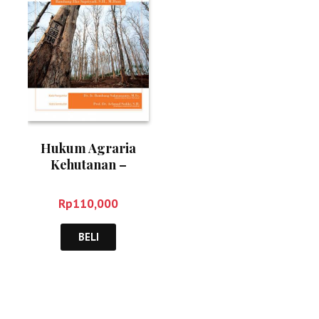
Hukum Agraria
Kehutanan –
Bambang Eka
Suriyadi
Rp
110,000
BELI