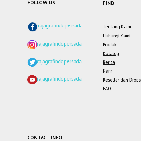
FOLLOW US
FIND
rajagrafindopersada
Tentang Kami
Hubungi Kami
rajagrafindopersada
Produk
Katalog
rajagrafindopersada
Berita
Karir
rajagrafindopersada
Reseller dan Drops
FAQ
CONTACT INFO