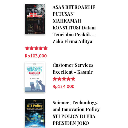
ASAS RETROAKTIF
PUTUSAN
MAHKAMAH
KONSTITUSI Dalam
Teori dan Praktik -
Zaka Firma Aditya
Dinilai
5.00
Rp
103,000
dari 5
Customer Services
Excellent - Kasmir
Dinilai
5.00
Rp
124,000
dari 5
Science, Technology,
and Innovation Policy
STI POLICY DI ERA
PRESIDEN JOKO