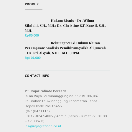
PRODUK
Hukum Bisnis - Dr. Wilma
Silalahi, S.H., M.H.; Dr. Christine S.T. Kansil, S.H.,
M.H.
Rp
80,000
Reinterpretasi Hukum Khitan
Perempuan: Analisis PemikiranSyaikh Ali Jum’ah
- Dr. Sri Aisyah, S.H.I., M.H., CPM.
Rp
105,000
CONTACT INFO
PT. RajaGrafindo Persada
Jalan Raya Leuwinanggung no. 112 RT 002/06
Kelurahan Leuwinanggung Kecamatan Tapos –
Depok Kode Pos 16463
(021)84311162
0812-8247-4885 / Admin (Senin – Jumat Pkl 08.00
– 17.00 WIB)
cs@rajagrafindo.co.id