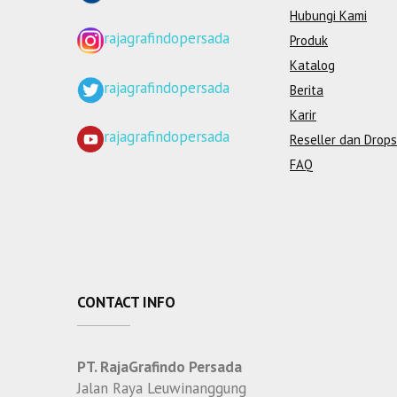
Hubungi Kami
rajagrafindopersada
Produk
Katalog
rajagrafindopersada
Berita
Karir
rajagrafindopersada
Reseller dan Drops
FAQ
CONTACT INFO
PT. RajaGrafindo Persada
Jalan Raya Leuwinanggung