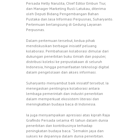
Persada Hetty Narulita, Chief Editor Embun Tiur,
dan Manager Marketing Rusli Latukau, diterima
oleh Deputi Bidang Pengembangan Bahan
Pustaka dan Jasa Informasi Perpusnas, Suharyanto.
Pertemuan berlangsung di Gedung Layanan
Perpusnas.
Dalam pertemuan tersebut, kedua pihak
mendiskusikan berbagai inisiatif peluang
kolaborasi. Pembahasan kolaborasi dimulai dari
dukungan penerbitan buku ilmiah dan populer,
distribusi koleksi ke perpustakaan di seluruh
Indonesia, hingga pemanfaatan teknologi digital
dalam pengelolaan dan akses informasi.
Suharyanto menyambut baik inisiatif tersebut. Ia
menegaskan pentingnya kolaborasi antara
lembaga pemerintah dan industri penerbitan
dalam memperkuat ekosistem literasi dan
meningkatkan budaya baca di Indonesia.
Ia juga menyampaikan apresiasi atas kiprah Raja
Grafindo Persada selama 45 tahun dalam dunia
penerbitan dan kontribusinya terhadap
peningkatan budaya baca. “Semakin jaya dan
sukses ke depannya dalam dunia penerbitan.