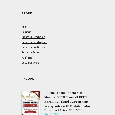
STORE
Akun
Pesanan
Prosedur Pembelian
Prosedur Pembayaran
Prosedur Konfirmasi
Prosedur Retur
Konfimasi
Lupa Password
PRODUK
Hukum Pidana Indonesia:
Menurut KUHP Lama & KUHP
Baru Dilengkapi dengan Asas,
Yurisprudensi & Postulat Latin -
Dr. Albert Aries, S.H., M.H.
Rp
142,000