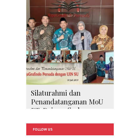
Silaturahmi dan
Penandatanganan MoU
PT. Rajagrafindo
Persada dengan UINSU
Tahun 2019
FOLLOW US