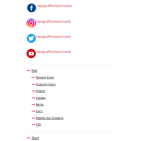
rajagrafindopersada
rajagrafindopersada
rajagrafindopersada
rajagrafindopersada
find
Tentang Kami
Hubungi Kami
Produk
Katalog
Berita
Karir
Reseller dan Dropship
FAQ
Store