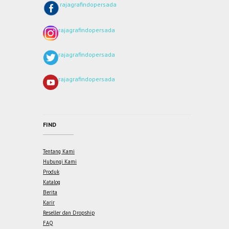
rajagrafindopersada
rajagrafindopersada
rajagrafindopersada
rajagrafindopersada
FIND
Tentang Kami
Hubungi Kami
Produk
Katalog
Berita
Karir
Reseller dan Dropship
FAQ