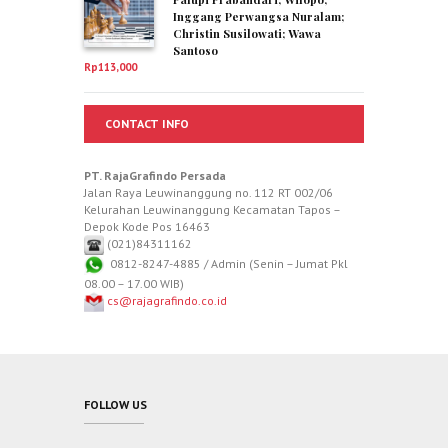
Inggang Perwangsa Nuralam;
Christin Susilowati; Wawa
Santoso
Rp
113,000
CONTACT INFO
PT. RajaGrafindo Persada
Jalan Raya Leuwinanggung no. 112 RT 002/06
Kelurahan Leuwinanggung Kecamatan Tapos –
Depok Kode Pos 16463
(021)84311162
0812-8247-4885 / Admin (Senin – Jumat Pkl
08.00 – 17.00 WIB)
cs@rajagrafindo.co.id
FOLLOW US