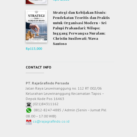
Strategi dan Kebijakan Bisnis:
Pendekatan Teoritis dan Praktis
untuk Organisasi Modern - Sri
Palupi Prabandari; Wilopo;
Inggang Perwangsa Nuralam;
Christin Susilowati; Wawa
Santoso
Rp
113,000
CONTACT INFO
PT. RajaGrafindo Persada
Jalan Raya Leuwinanggung no. 112 RT 002/06
Kelurahan Leuwinanggung Kecamatan Tapos –
Depok Kode Pos 16463
(021)84311162
0812-8247-4885 / Admin (Senin – Jumat Pkl
08.00 – 17.00 WIB)
cs@rajagrafindo.co.id