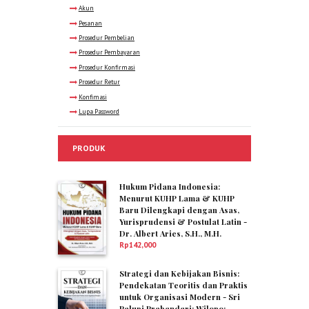
Akun
Pesanan
Prosedur Pembelian
Prosedur Pembayaran
Prosedur Konfirmasi
Prosedur Retur
Konfimasi
Lupa Password
PRODUK
Hukum Pidana Indonesia:
Menurut KUHP Lama & KUHP
Baru Dilengkapi dengan Asas,
Yurisprudensi & Postulat Latin -
Dr. Albert Aries, S.H., M.H.
Rp
142,000
Strategi dan Kebijakan Bisnis:
Pendekatan Teoritis dan Praktis
untuk Organisasi Modern - Sri
Palupi Prabandari; Wilopo;