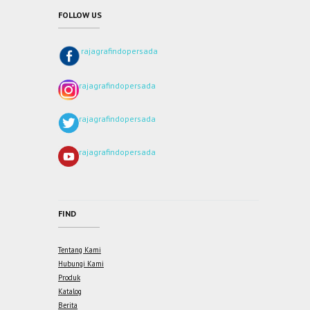
FOLLOW US
rajagrafindopersada
rajagrafindopersada
rajagrafindopersada
rajagrafindopersada
FIND
Tentang Kami
Hubungi Kami
Produk
Katalog
Berita