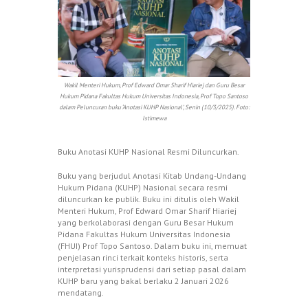
Wakil Menteri Hukum, Prof Edward Omar Sharif Hiariej dan Guru Besar
Hukum Pidana Fakultas Hukum Universitas Indonesia, Prof Topo Santoso
dalam Peluncuran buku ‘Anotasi KUHP Nasional’, Senin (10/3/2025). Foto:
Istimewa
Buku Anotasi KUHP Nasional Resmi Diluncurkan.
Buku yang berjudul Anotasi Kitab Undang-Undang
Hukum Pidana (KUHP) Nasional secara resmi
diluncurkan ke publik. Buku ini ditulis oleh Wakil
Menteri Hukum, Prof Edward Omar Sharif Hiariej
yang berkolaborasi dengan Guru Besar Hukum
Pidana Fakultas Hukum Universitas Indonesia
(FHUI) Prof Topo Santoso. Dalam buku ini, memuat
penjelasan rinci terkait konteks historis, serta
interpretasi yurisprudensi dari setiap pasal dalam
KUHP baru yang bakal berlaku 2 Januari 2026
mendatang.