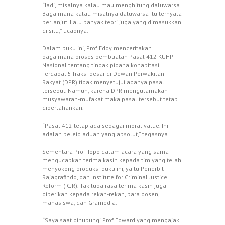
“Jadi, misalnya kalau mau menghitung daluwarsa.
Bagaimana kalau misalnya daluwarsa itu ternyata
berlanjut. Lalu banyak teori juga yang dimasukkan
di situ,” ucapnya.
Dalam buku ini, Prof Eddy menceritakan
bagaimana proses pembuatan Pasal 412 KUHP
Nasional tentang tindak pidana kohabitasi.
Terdapat 5 fraksi besar di Dewan Perwakilan
Rakyat (DPR) tidak menyetujui adanya pasal
tersebut. Namun, karena DPR mengutamakan
musyawarah-mufakat maka pasal tersebut tetap
dipertahankan.
“Pasal 412 tetap ada sebagai moral value. Ini
adalah beleid aduan yang absolut,” tegasnya.
Sementara Prof Topo dalam acara yang sama
mengucapkan terima kasih kepada tim yang telah
menyokong produksi buku ini, yaitu Penerbit
Rajagrafindo, dan Institute for Criminal Justice
Reform (ICJR). Tak lupa rasa terima kasih juga
diberikan kepada rekan-rekan, para dosen,
mahasiswa, dan Gramedia.
“Saya saat dihubungi Prof Edward yang mengajak