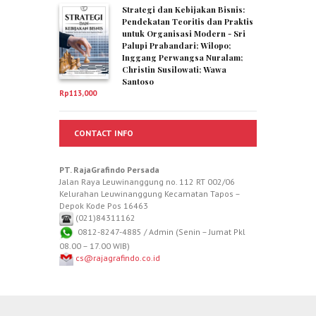
Strategi dan Kebijakan Bisnis:
Pendekatan Teoritis dan Praktis
untuk Organisasi Modern - Sri
Palupi Prabandari; Wilopo;
Inggang Perwangsa Nuralam;
Christin Susilowati; Wawa
Santoso
Rp
113,000
CONTACT INFO
PT. RajaGrafindo Persada
Jalan Raya Leuwinanggung no. 112 RT 002/06
Kelurahan Leuwinanggung Kecamatan Tapos –
Depok Kode Pos 16463
(021)84311162
0812-8247-4885 / Admin (Senin – Jumat Pkl
08.00 – 17.00 WIB)
cs@rajagrafindo.co.id