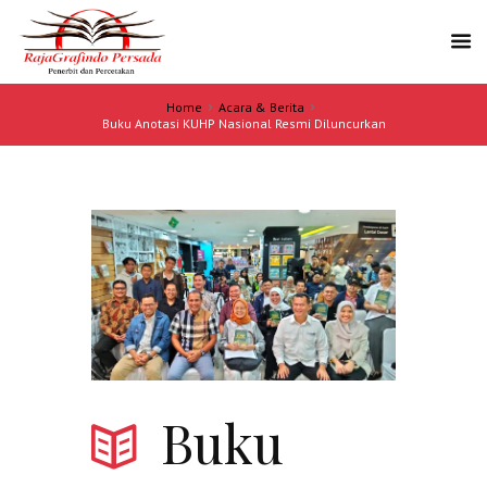
Home
Acara & Berita
Buku Anotasi KUHP Nasional Resmi Diluncurkan
Buku