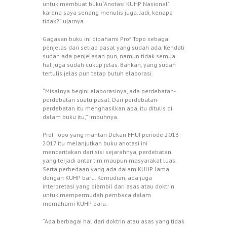
untuk membuat buku ‘Anotasi KUHP Nasional’
karena saya senang menulis juga. Jadi, kenapa
tidak?” ujarnya.
Gagasan buku ini dipahami Prof Topo sebagai
penjelas dari setiap pasal yang sudah ada. Kendati
sudah ada penjelasan pun, namun tidak semua
hal juga sudah cukup jelas. Bahkan, yang sudah
tertulis jelas pun tetap butuh elaborasi.
“Misalnya begini elaborasinya, ada perdebatan-
perdebatan suatu pasal. Dari perdebatan-
perdebatan itu menghasilkan apa, itu ditulis di
dalam buku itu,” imbuhnya.
Prof Topo yang mantan Dekan FHUI periode 2013-
2017 itu melanjutkan buku anotasi ini
menceritakan dari sisi sejarahnya, perdebatan
yang terjadi antar tim maupun masyarakat luas.
Serta perbedaan yang ada dalam KUHP lama
dengan KUHP baru. Kemudian, ada juga
interpretasi yang diambil dari asas atau doktrin
untuk mempermudah pembaca dalam
memahami KUHP baru.
“Ada berbagai hal dari doktrin atau asas yang tidak