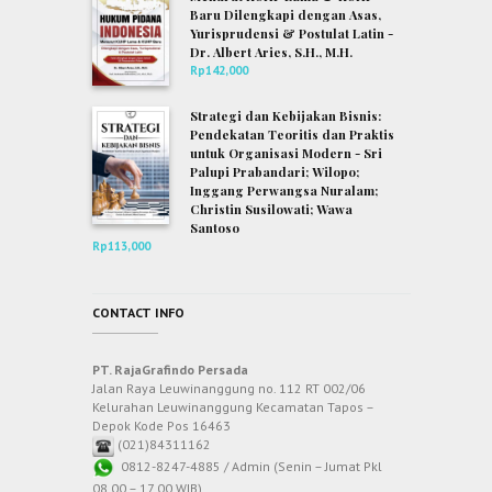
Baru Dilengkapi dengan Asas,
Yurisprudensi & Postulat Latin -
Dr. Albert Aries, S.H., M.H.
Rp
142,000
Strategi dan Kebijakan Bisnis:
Pendekatan Teoritis dan Praktis
untuk Organisasi Modern - Sri
Palupi Prabandari; Wilopo;
Inggang Perwangsa Nuralam;
Christin Susilowati; Wawa
Santoso
Rp
113,000
CONTACT INFO
PT. RajaGrafindo Persada
Jalan Raya Leuwinanggung no. 112 RT 002/06
Kelurahan Leuwinanggung Kecamatan Tapos –
Depok Kode Pos 16463
(021)84311162
0812-8247-4885 / Admin (Senin – Jumat Pkl
08.00 – 17.00 WIB)