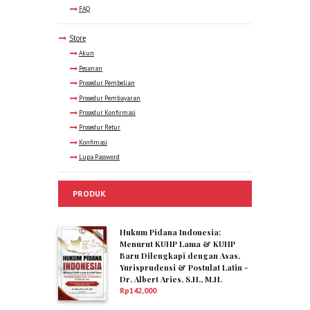
FAQ
Store
Akun
Pesanan
Prosedur Pembelian
Prosedur Pembayaran
Prosedur Konfirmasi
Prosedur Retur
Konfimasi
Lupa Password
PRODUK
Hukum Pidana Indonesia:
Menurut KUHP Lama & KUHP
Baru Dilengkapi dengan Asas,
Yurisprudensi & Postulat Latin -
Dr. Albert Aries, S.H., M.H.
Rp
142,000