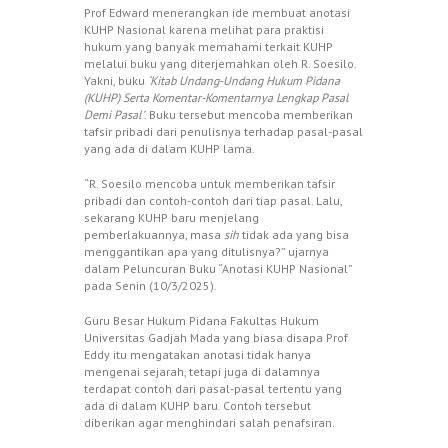
Prof Edward menerangkan ide membuat anotasi
KUHP Nasional karena melihat para praktisi
hukum yang banyak memahami terkait KUHP
melalui buku yang diterjemahkan oleh R. Soesilo.
Yakni, buku
‘Kitab Undang-Undang Hukum Pidana
(KUHP) Serta Komentar-Komentarnya Lengkap Pasal
Demi Pasal’
. Buku tersebut mencoba memberikan
tafsir pribadi dari penulisnya terhadap pasal-pasal
yang ada di dalam KUHP lama.
“R. Soesilo mencoba untuk memberikan tafsir
pribadi dan contoh-contoh dari tiap pasal. Lalu,
sekarang KUHP baru menjelang
pemberlakuannya, masa
sih
tidak ada yang bisa
menggantikan apa yang ditulisnya?” ujarnya
dalam Peluncuran Buku “Anotasi KUHP Nasional”
pada Senin (10/3/2025).
Guru Besar Hukum Pidana Fakultas Hukum
Universitas Gadjah Mada yang biasa disapa Prof
Eddy itu mengatakan anotasi tidak hanya
mengenai sejarah, tetapi juga di dalamnya
terdapat contoh dari pasal-pasal tertentu yang
ada di dalam KUHP baru. Contoh tersebut
diberikan agar menghindari salah penafsiran.