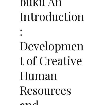
buku An
Introduction
:
Developmen
t of Creative
Human
Resources
and