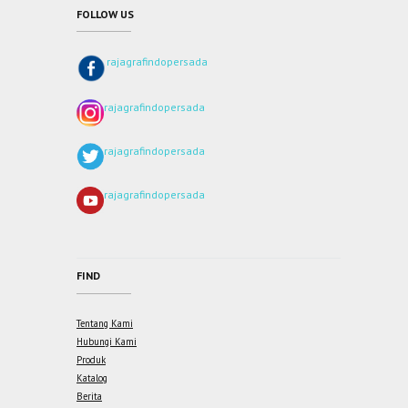
FOLLOW US
rajagrafindopersada
rajagrafindopersada
rajagrafindopersada
rajagrafindopersada
FIND
Tentang Kami
Hubungi Kami
Produk
Katalog
Berita