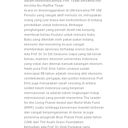
dalam keberhasilannya, Prof. Tilaar bersama istri
tercinta Ibu Martha Tilaar.
Acara ini diselenggarakan di UNJ bersama FIP UNJ.
Penulis yang sangat aktif menulis ini, merupakan
orang yang luar biasa dan berkontribusi di bidang
pendidikan untuk Indonesia. Berbagai
penghargaan yang pernah diraih tak kunjung
membuat beliau frustasi untuk menulis buku.
Buku yang dibedah oleh pakar-pakar bidang
ekonomi dan konseling ini pun sangat
memberikan apresiasi terhadap esensi buku ini.
Ada Prof. Dr. Sri Edi Swasono siapa yang tak kenal
beliau, maestro ekonomi universitas Indonesia
yang vokal dan dikenal banyak kalangan ekonom.
Hadir pula Prof. Emil Salim usianya sudah
mencapai 88 tahun adalah seorang ahli ekonomi,
cendekiawan, pengajar, dan politisi Indonesia. Prof.
Emil juga merupakan salah seorang di antara
sedikit tokoh Indonesia yang berperan
internasional. Ia adalah tokoh lingkungan hidup
internasional yang pernah menerima The Leader
for the Living Planet Award dari World Wide Fund
(WWF), suatu lembaga konservasi mandiri terbesar
dan sangat berpengalaman di dunia. Ia juga
penerima anugerah Blue Planet Prize pada tahun
2006 dari The Asahi Glass Foundation.
Kemudian ada Prof. Dr. Dedi Purwana yang