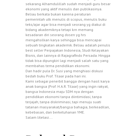
sekarang Alhamdulillah sudah menjadi guru besar
ekonomi yang aktif menulis dan publikasinya.
Beliau berkata bukan karena peraturan
pemerintah utk menulis di scopus, menulis buku
teks/ajar agar bisa menjadi seorang yg diakui di
bidang akademiknya tetapi krn memang
kesadaran diri seorang dosen yg hrs
mengahsilkan karya sehingga bisa mencapai
sebuah tingkatan akademik. Beliau adalah penulis
best seller Perpajakan Indonesia, Studi Kelayakan
Bisnis, dan lainnya di Rajagrafindo Persada. Hingga
tidak bisa dipungkiri lagi menjadi salah satu yang
membahas tema pendidikan ekonomi.
Dan hadir pula Dr. Susi yang menghiasi diskusi
bedah buku Prof. Tilaar pada hari ini.
Kami sebagai penerbit bangga dengan hasil karya
anak bangsa (Prof. H.A.R. Tilaar) yang ingin rakyat,
bangsa Indonesia maju SDM nya dengan
pendidikan ekonomi tanpa diintimidasi, tanpa
terjajah, tanpa diskriminasi, tapi menuju suati
tatanan masyarakat/bangsa bahagia, berkeadilan,
kebebasan, dan berketuhanan YME.
Salam litetasi….