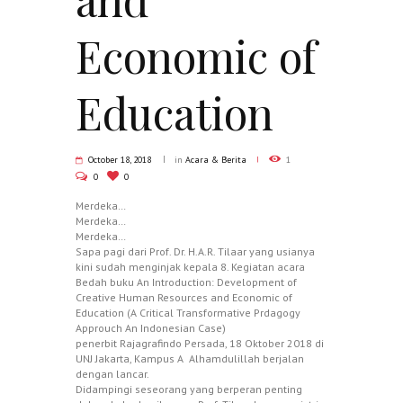
Economic of
Education
October 18, 2018
in
Acara & Berita
1
0
0
Merdeka…
Merdeka…
Merdeka…
Sapa pagi dari Prof. Dr. H.A.R. Tilaar yang usianya
kini sudah menginjak kepala 8. Kegiatan acara
Bedah buku An Introduction: Development of
Creative Human Resources and Economic of
Education (A Critical Transformative Prdagogy
Approuch An Indonesian Case)
penerbit
Rajagrafindo Persada
, 18 Oktober 2018 di
UNJ Jakarta, Kampus A Alhamdulillah berjalan
dengan lancar.
Didampingi seseorang yang berperan penting