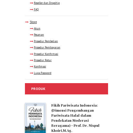
Reseller dan Dropship
FAQ
Store
Akun
Pesanan
Prosedur Pembelian
Prosedur Pembayaran
Prosedur Konfirmasi
Prosedur Retur
Konfimasi
Lupa Password
PRODUK
Fikih Pariwisata Indonesia:
(Dimensi Pengembangan
Pariwisata Halal dalam
Pendekatan Moderasi
Beragama) - Prof. Dr. Nispul
Khoiri,M.Ag.