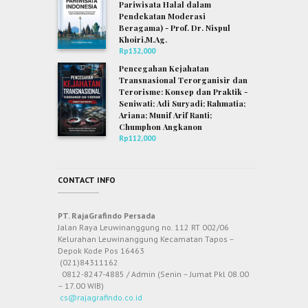
Pariwisata Halal dalam
Pendekatan Moderasi
Beragama) - Prof. Dr. Nispul
Khoiri,M.Ag.
Rp
132,000
Pencegahan Kejahatan
Transnasional Terorganisir dan
Terorisme: Konsep dan Praktik -
Seniwati; Adi Suryadi; Rahmatia;
Ariana; Munif Arif Ranti;
Chumphon Angkanon
Rp
112,000
CONTACT INFO
PT. RajaGrafindo Persada
Jalan Raya Leuwinanggung no. 112 RT 002/06
Kelurahan Leuwinanggung Kecamatan Tapos –
Depok Kode Pos 16463
(021)84311162
0812-8247-4885 / Admin (Senin – Jumat Pkl 08.00
– 17.00 WIB)
cs@rajagrafindo.co.id