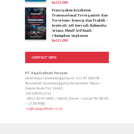
Rp
132,000
Pencegahan Kejahatan
Transnasional Terorganisir dan
Terorisme: Konsep dan Praktik -
Seniwati; Adi Suryadi; Rahmatia;
Ariana; Munif Arif Ranti;
Chumphon Angkanon
Rp
112,000
CONTACT INFO
PT. RajaGrafindo Persada
Jalan Raya Leuwinanggung no. 112 RT 002/06
Kelurahan Leuwinanggung Kecamatan Tapos –
Depok Kode Pos 16463
(021)84311162
0812-8247-4885 / Admin (Senin – Jumat Pkl 08.00
– 17.00 WIB)
cs@rajagrafindo.co.id