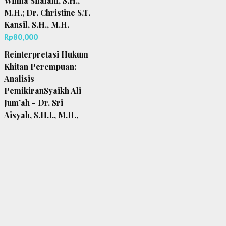
Wilma Silalahi, S.H.,
M.H.; Dr. Christine S.T.
Kansil, S.H., M.H.
Rp
80,000
Reinterpretasi Hukum
Khitan Perempuan:
Analisis
PemikiranSyaikh Ali
Jum’ah - Dr. Sri
Aisyah, S.H.I., M.H.,