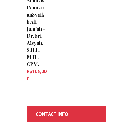
Analisis
Pemikir
anSyaik
h Ali
Jum’ah -
Dr. Sri
Aisyah,
S.H.I.,
M.H.,
CPM.
Rp
105,00
0
CONTACT INFO