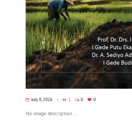
July 9, 2026
1
0
0
No image description ...