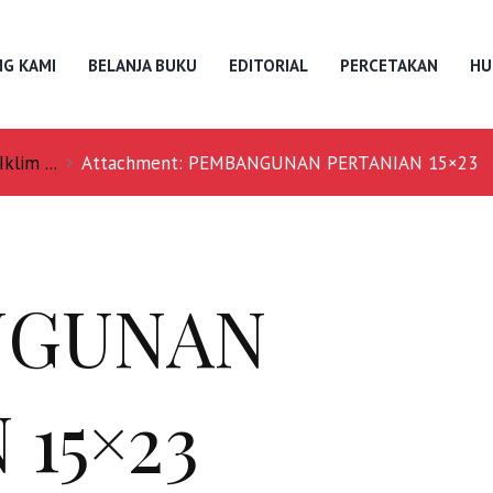
G KAMI
BELANJA BUKU
EDITORIAL
PERCETAKAN
HU
lim ...
Attachment: PEMBANGUNAN PERTANIAN 15×23
NGUNAN
 15×23