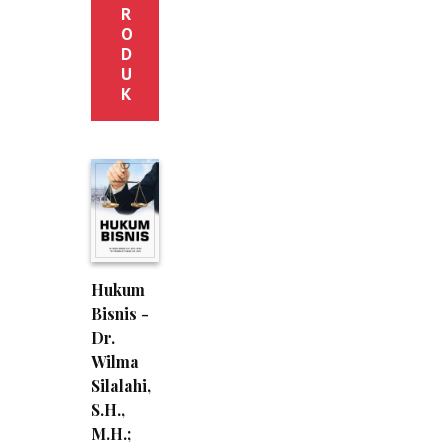
R
O
D
U
K
Hukum
Bisnis -
Dr.
Wilma
Silalahi,
S.H.,
M.H.;