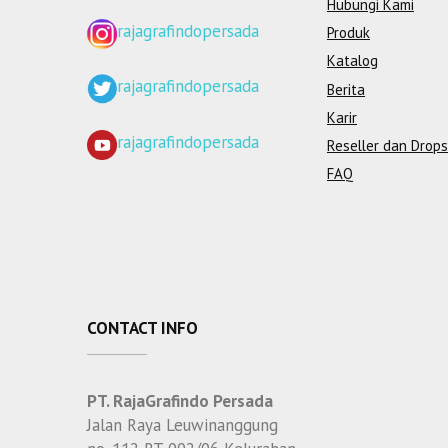
Hubungi Kami
rajagrafindopersada
Produk
Katalog
rajagrafindopersada
Berita
Karir
rajagrafindopersada
Reseller dan Drops
FAQ
CONTACT INFO
PT. RajaGrafindo Persada
Jalan Raya Leuwinanggung