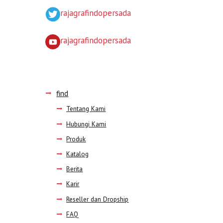
rajagrafindopersada
rajagrafindopersada
find
Tentang Kami
Hubungi Kami
Produk
Katalog
Berita
Karir
Reseller dan Dropship
FAQ