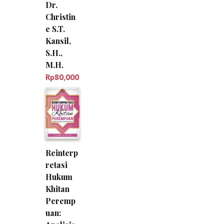
Dr.
Christin
e S.T.
Kansil,
S.H.,
M.H.
Rp
80,000
Reinterp
retasi
Hukum
Khitan
Peremp
uan: