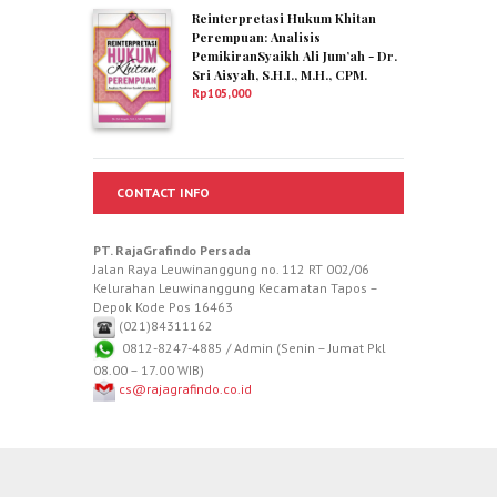
Reinterpretasi Hukum Khitan
Perempuan: Analisis
PemikiranSyaikh Ali Jum’ah - Dr.
Sri Aisyah, S.H.I., M.H., CPM.
Rp
105,000
CONTACT INFO
PT. RajaGrafindo Persada
Jalan Raya Leuwinanggung no. 112 RT 002/06
Kelurahan Leuwinanggung Kecamatan Tapos –
Depok Kode Pos 16463
(021)84311162
0812-8247-4885 / Admin (Senin – Jumat Pkl
08.00 – 17.00 WIB)
cs@rajagrafindo.co.id