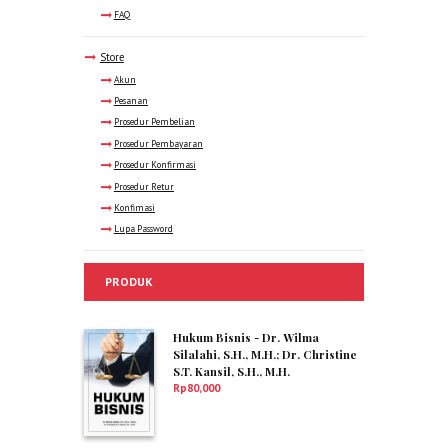
FAQ
Store
Akun
Pesanan
Prosedur Pembelian
Prosedur Pembayaran
Prosedur Konfirmasi
Prosedur Retur
Konfimasi
Lupa Password
PRODUK
Hukum Bisnis - Dr. Wilma
Silalahi, S.H., M.H.; Dr. Christine
S.T. Kansil, S.H., M.H.
Rp
80,000