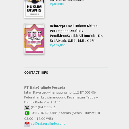
Rp
80,000
Reinterpretasi Hukum Khitan
Perempuan: Analisis
PemikiranSyaikh Ali Jum’ah - Dr.
Sri Aisyah, S.H.I., M.H., CPM.
Rp
105,000
CONTACT INFO
PT. RajaGrafindo Persada
Jalan Raya Leuwinanggung no. 112 RT 002/06
Kelurahan Leuwinanggung Kecamatan Tapos –
Depok Kode Pos 16463
(021)84311162
0812-8247-4885 / Admin (Senin – Jumat Pkl
08.00 – 17.00 WIB)
cs@rajagrafindo.co.id