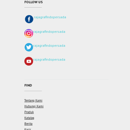
FOLLOW US
rajagrafindopersada
rajagrafindopersada
rajagrafindopersada
rajagrafindopersada
FIND
Tentang Kami
Hubungi Kami
Produk
Katalog
Berita
Karir