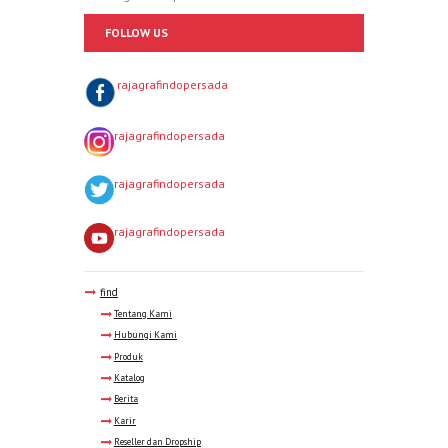
FOLLOW US
rajagrafindopersada
rajagrafindopersada
rajagrafindopersada
rajagrafindopersada
find
Tentang Kami
Hubungi Kami
Produk
Katalog
Berita
Karir
Reseller dan Dropship