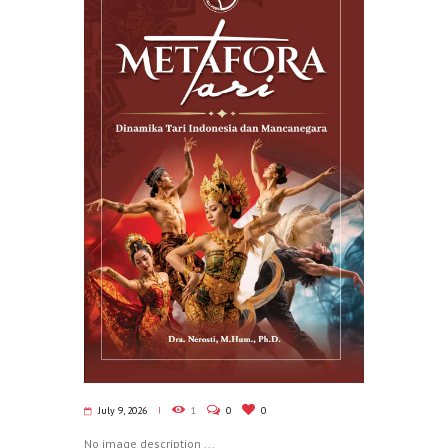
July 9, 2026
1
0
0
No image description ...