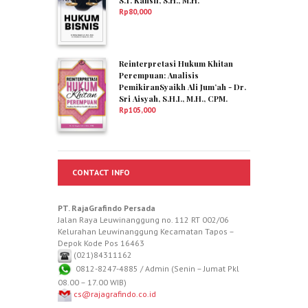
S.T. Kansil, S.H., M.H.
Rp
80,000
Reinterpretasi Hukum Khitan
Perempuan: Analisis
PemikiranSyaikh Ali Jum’ah - Dr.
Sri Aisyah, S.H.I., M.H., CPM.
Rp
105,000
CONTACT INFO
PT. RajaGrafindo Persada
Jalan Raya Leuwinanggung no. 112 RT 002/06
Kelurahan Leuwinanggung Kecamatan Tapos –
Depok Kode Pos 16463
(021)84311162
0812-8247-4885 / Admin (Senin – Jumat Pkl
08.00 – 17.00 WIB)
cs@rajagrafindo.co.id