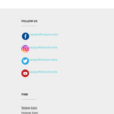
FOLLOW US
rajagrafindopersada
rajagrafindopersada
rajagrafindopersada
rajagrafindopersada
FIND
Tentang Kami
Hubungi Kami