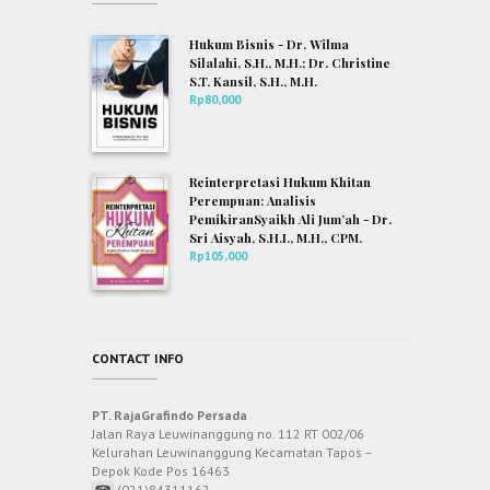
Hukum Bisnis - Dr. Wilma
Silalahi, S.H., M.H.; Dr. Christine
S.T. Kansil, S.H., M.H.
Rp
80,000
Reinterpretasi Hukum Khitan
Perempuan: Analisis
PemikiranSyaikh Ali Jum’ah - Dr.
Sri Aisyah, S.H.I., M.H., CPM.
Rp
105,000
CONTACT INFO
PT. RajaGrafindo Persada
Jalan Raya Leuwinanggung no. 112 RT 002/06
Kelurahan Leuwinanggung Kecamatan Tapos –
Depok Kode Pos 16463
(021)84311162