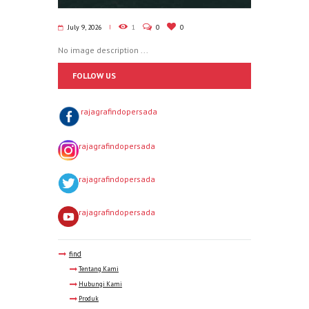
July 9, 2026
1
0
0
No image description ...
FOLLOW US
rajagrafindopersada
rajagrafindopersada
rajagrafindopersada
rajagrafindopersada
find
Tentang Kami
Hubungi Kami
Produk