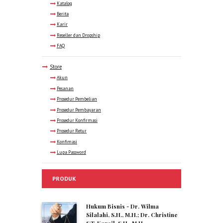
Katalog
Berita
Karir
Reseller dan Dropship
FAQ
Store
Akun
Pesanan
Prosedur Pembelian
Prosedur Pembayaran
Prosedur Konfirmasi
Prosedur Retur
Konfimasi
Lupa Password
PRODUK
Hukum Bisnis - Dr. Wilma
Silalahi, S.H., M.H.; Dr. Christine