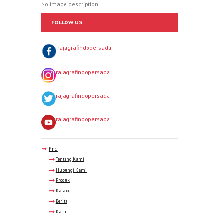
No image description ...
FOLLOW US
rajagrafindopersada
rajagrafindopersada
rajagrafindopersada
rajagrafindopersada
find
Tentang Kami
Hubungi Kami
Produk
Katalog
Berita
Karir