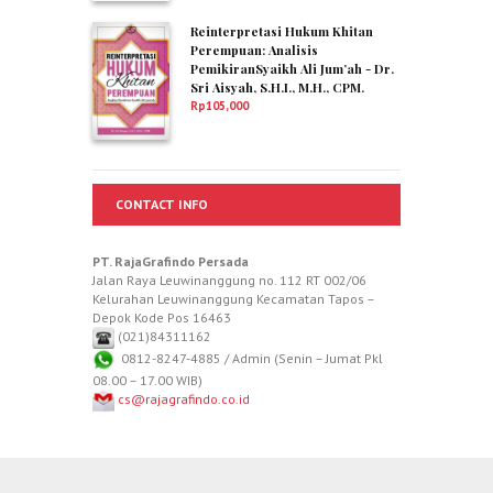
Reinterpretasi Hukum Khitan
Perempuan: Analisis
PemikiranSyaikh Ali Jum’ah - Dr.
Sri Aisyah, S.H.I., M.H., CPM.
Rp
105,000
CONTACT INFO
PT. RajaGrafindo Persada
Jalan Raya Leuwinanggung no. 112 RT 002/06
Kelurahan Leuwinanggung Kecamatan Tapos –
Depok Kode Pos 16463
(021)84311162
0812-8247-4885 / Admin (Senin – Jumat Pkl
08.00 – 17.00 WIB)
cs@rajagrafindo.co.id