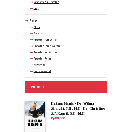
Reseller dan Dropship
FAQ
Store
Akun
Pesanan
Prosedur Pembelian
Prosedur Pembayaran
Prosedur Konfirmasi
Prosedur Retur
Konfimasi
Lupa Password
PRODUK
Hukum Bisnis - Dr. Wilma
Silalahi, S.H., M.H.; Dr. Christine
S.T. Kansil, S.H., M.H.
Rp
80,000