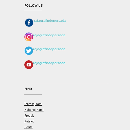
FOLLOW US
rajagrafindopersada
rajagrafindopersada
rajagrafindopersada
rajagrafindopersada
FIND
Tentang Kami
Hubungi Kami
Produk
Katalog
Berita