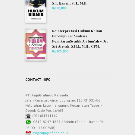
S.T. Kansil, S.H., M.H.
Rp
80,000
Reinterpretasi Hukum Khitan
Perempuan: Analisis
PemikiranSyaikh Ali Jum’ah - Dr.
Sri Aisyah, S.H.I., M.H., CPM.
Rp
105,000
CONTACT INFO
PT. RajaGrafindo Persada
Jalan Raya Leuwinanggung no. 112 RT 002/06
Kelurahan Leuwinanggung Kecamatan Tapos –
Depok Kode Pos 16463
(021)84311162
0812-8247-4885 / Admin (Senin – Jumat Pkl
08.00 – 17.00 WIB)
cs@rajagrafindo.co.id