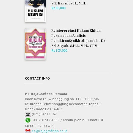
S.T. Kansil, S.H., M.H.
Rp
80,000
Reinterpretasi Hukum Khitan
Perempuan: Analisis
PemikiranSyaikh Ali Jum’ah - Dr.
Sri Aisyah, S.H.I., M.H., CPM.
Rp
105,000
CONTACT INFO
PT. RajaGrafindo Persada
Jalan Raya Leuwinanggung no. 112 RT 002/06
Kelurahan Leuwinanggung Kecamatan Tapos –
Depok Kode Pos 16463
(021)84311162
0812-8247-4885 / Admin (Senin – Jumat Pkl
08.00 – 17.00 WIB)
cs@rajagrafindo.co.id