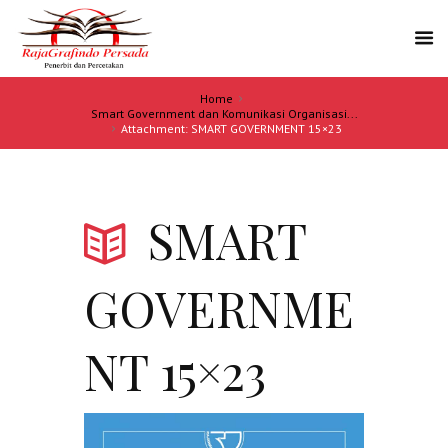
Home
Smart Government dan Komunikasi Organisasi...
Attachment: SMART GOVERNMENT 15×23
SMART
GOVERNME
NT 15×23