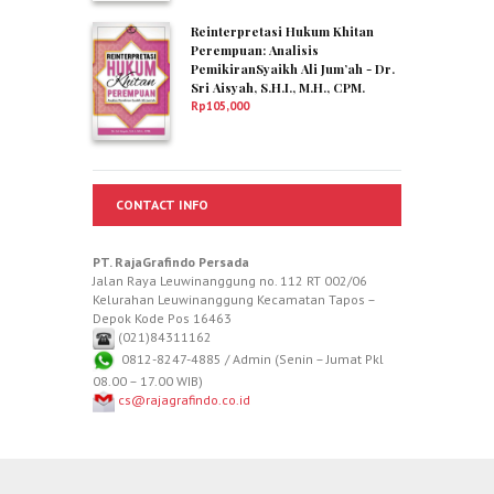
Reinterpretasi Hukum Khitan
Perempuan: Analisis
PemikiranSyaikh Ali Jum’ah - Dr.
Sri Aisyah, S.H.I., M.H., CPM.
Rp
105,000
CONTACT INFO
PT. RajaGrafindo Persada
Jalan Raya Leuwinanggung no. 112 RT 002/06
Kelurahan Leuwinanggung Kecamatan Tapos –
Depok Kode Pos 16463
(021)84311162
0812-8247-4885 / Admin (Senin – Jumat Pkl
08.00 – 17.00 WIB)
cs@rajagrafindo.co.id