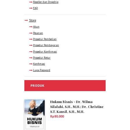
Reseller dan Dropship
FAQ
Store
Akun
Pesanan
Prosedur Pembelian
Prosedur Pembayaran
Prosedur Konfirmasi
Prosedur Retur
Konfimasi
Lupa Password
PRODUK
Hukum Bisnis - Dr. Wilma
Silalahi, S.H., M.H.; Dr. Christine
S.T. Kansil, S.H., M.H.
Rp
80,000