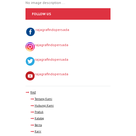
No image description ...
FOLLOW US
rajagrafindopersada
rajagrafindopersada
rajagrafindopersada
rajagrafindopersada
find
Tentang Kami
Hubungi Kami
Produk
Katalog
Berita
Karir