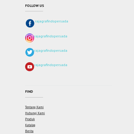
FOLLOW US
rajagrafindopersada
rajagrafindopersada
rajagrafindopersada
rajagrafindopersada
FIND
Tentang Kami
Hubungi Kami
Produk
Katalog
Berita