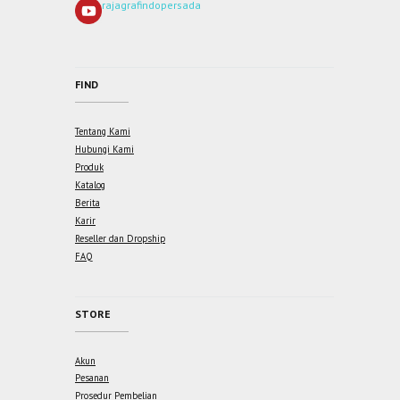
rajagrafindopersada
FIND
Tentang Kami
Hubungi Kami
Produk
Katalog
Berita
Karir
Reseller dan Dropship
FAQ
STORE
Akun
Pesanan
Prosedur Pembelian