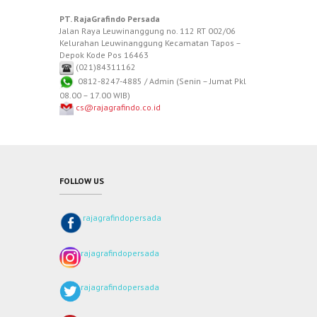
PT. RajaGrafindo Persada
Jalan Raya Leuwinanggung no. 112 RT 002/06
Kelurahan Leuwinanggung Kecamatan Tapos –
Depok Kode Pos 16463
(021)84311162
0812-8247-4885 / Admin (Senin – Jumat Pkl
08.00 – 17.00 WIB)
cs@rajagrafindo.co.id
FOLLOW US
rajagrafindopersada
rajagrafindopersada
rajagrafindopersada