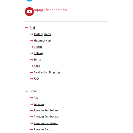
rajagrafindopersada
find
Tentang Kami
Hubungi Kami
Produk
Katalog
Berita
Karir
Reseller dan Dropship
FAQ
Store
Akun
Pesanan
Prosedur Pembelian
Prosedur Pembayaran
Prosedur Konfirmasi
Prosedur Retur