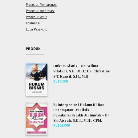
Prosedur Pembayaran
Prosedur Konfirmasi
Prosedur Retur
Konfimasi
Lupa Password
PRODUK
Hukum Bisnis - Dr. Wilma
Silalahi, S.H., M.H.; Dr. Christine
S.T. Kansil, S.H., M.H.
Rp
80,000
Reinterpretasi Hukum Khitan
Perempuan: Analisis
PemikiranSyaikh Ali Jum’ah - Dr.
Sri Aisyah, S.H.I., M.H., CPM.
Rp
105,000