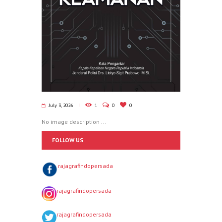
July 3, 2026
1
0
0
No image description ...
FOLLOW US
rajagrafindopersada
rajagrafindopersada
rajagrafindopersada