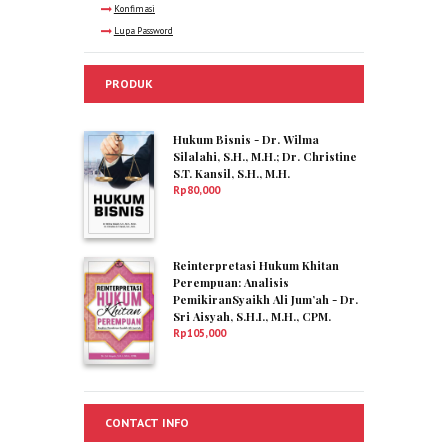
Konfimasi
Lupa Password
PRODUK
Hukum Bisnis - Dr. Wilma
Silalahi, S.H., M.H.; Dr. Christine
S.T. Kansil, S.H., M.H.
Rp
80,000
Reinterpretasi Hukum Khitan
Perempuan: Analisis
PemikiranSyaikh Ali Jum’ah - Dr.
Sri Aisyah, S.H.I., M.H., CPM.
Rp
105,000
CONTACT INFO