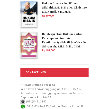
Hukum Bisnis - Dr. Wilma
Silalahi, S.H., M.H.; Dr. Christine
S.T. Kansil, S.H., M.H.
Rp
80,000
Reinterpretasi Hukum Khitan
Perempuan: Analisis
PemikiranSyaikh Ali Jum’ah - Dr.
Sri Aisyah, S.H.I., M.H., CPM.
Rp
105,000
CONTACT INFO
PT. RajaGrafindo Persada
Jalan Raya Leuwinanggung no. 112 RT 002/06
Kelurahan Leuwinanggung Kecamatan Tapos –
Depok Kode Pos 16463
(021)84311162
0812-8247-4885 / Admin (Senin – Jumat Pkl