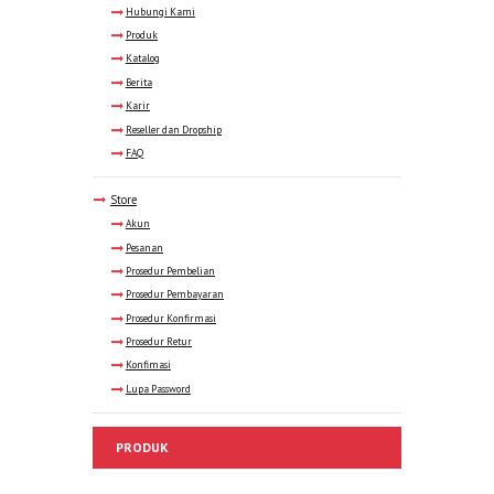
Hubungi Kami
Produk
Katalog
Berita
Karir
Reseller dan Dropship
FAQ
Store
Akun
Pesanan
Prosedur Pembelian
Prosedur Pembayaran
Prosedur Konfirmasi
Prosedur Retur
Konfimasi
Lupa Password
PRODUK