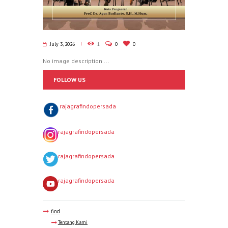
July 3, 2026
1
0
0
No image description ...
FOLLOW US
rajagrafindopersada
rajagrafindopersada
rajagrafindopersada
rajagrafindopersada
find
Tentang Kami