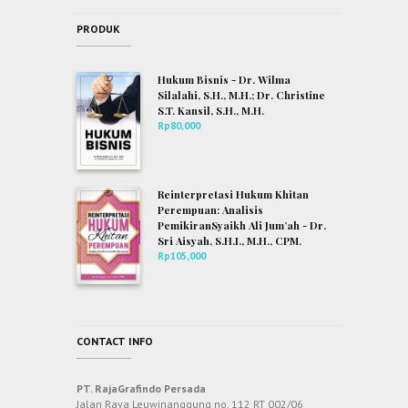
PRODUK
Hukum Bisnis - Dr. Wilma
Silalahi, S.H., M.H.; Dr. Christine
S.T. Kansil, S.H., M.H.
Rp
80,000
Reinterpretasi Hukum Khitan
Perempuan: Analisis
PemikiranSyaikh Ali Jum’ah - Dr.
Sri Aisyah, S.H.I., M.H., CPM.
Rp
105,000
CONTACT INFO
PT. RajaGrafindo Persada
Jalan Raya Leuwinanggung no. 112 RT 002/06