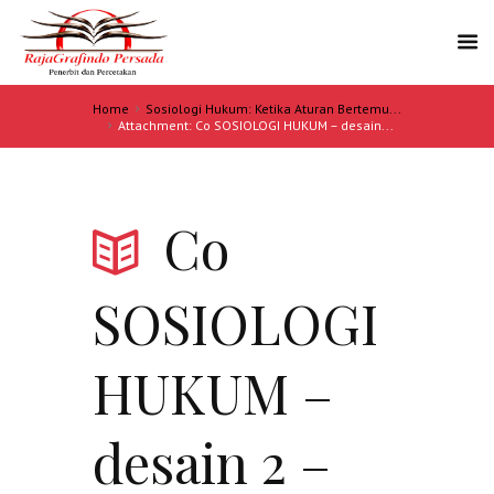
Home
Sosiologi Hukum: Ketika Aturan Bertemu...
Attachment: Co SOSIOLOGI HUKUM – desain...
Co
SOSIOLOGI
HUKUM –
desain 2 –