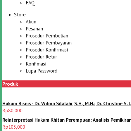
FAQ
Store
Akun
Pesanan
Prosedur Pembelian
Prosedur Pembayaran
Prosedur Konfirmasi
Prosedur Retur
Konfimasi
Lupa Password
Produk
Hukum Bisnis - Dr. Wilma Silalahi, S.H., M.H.; Dr. Christine S.T.
Rp
80,000
Reinterpretasi Hukum Khitan Perempuan: Analisis PemikiranSyai
Rp
105,000