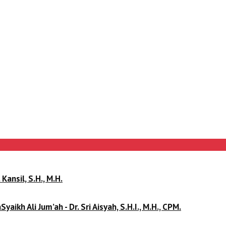
 Kansil, S.H., M.H.
kh Ali Jum’ah - Dr. Sri Aisyah, S.H.I., M.H., CPM.