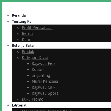
Beranda
Tentang Kami
Profil Perusahaan
Berita
Karir
Belanja Buku
Produk
Kategori Divisi
Rajawali Pers
Kolibri
Srigunting
Murai Kencana
Rajawali Cilik
Rajawali Sport
Buku Promo
Editorial