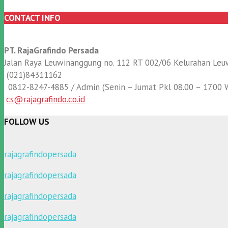
CONTACT INFO
PT. RajaGrafindo Persada
Jalan Raya Leuwinanggung no. 112 RT 002/06 Kelurahan L
(021)84311162
0812-8247-4885 / Admin (Senin – Jumat Pkl 08.00 – 17.00 
cs@rajagrafindo.co.id
FOLLOW US
rajagrafindopersada
rajagrafindopersada
rajagrafindopersada
rajagrafindopersada