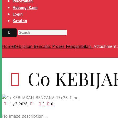
Percetakan
Hubungi Kami
Login
Katalog
Home
Kebijakan Bencana: Proses Pengambilan...
Attachment
Co KEBIJA
July 3, 2026
1
0
0
No image description ...