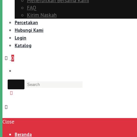
Menerbitkan Bersama Kami
FAQ
Kirim Naskah
Percetakan
Hubungi Kami
Login
Katalog
0
Close
Beranda