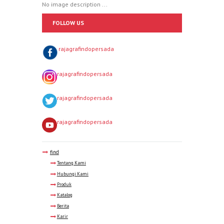
No image description ...
FOLLOW US
rajagrafindopersada
rajagrafindopersada
rajagrafindopersada
rajagrafindopersada
find
Tentang Kami
Hubungi Kami
Produk
Katalog
Berita
Karir