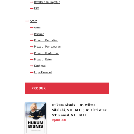
Reseller dan Dropship
FAQ
Store
Akun
Pesanan
Prosedur Pembelian
Prosedur Pembayaran
Prosedur Konfirmasi
Prosedur Retur
Konfimasi
Lupa Password
PRODUK
Hukum Bisnis - Dr. Wilma
Silalahi, S.H., M.H.; Dr. Christine
S.T. Kansil, S.H., M.H.
Rp
80,000