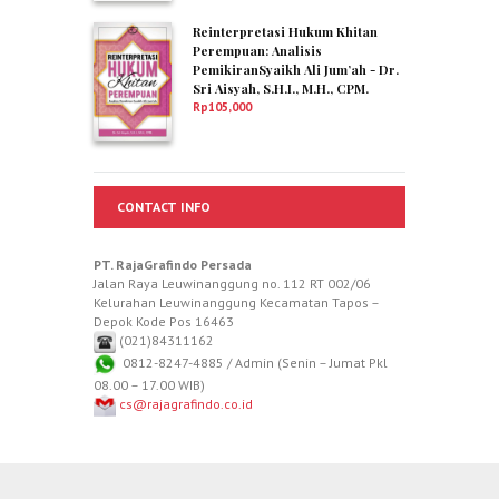
Reinterpretasi Hukum Khitan
Perempuan: Analisis
PemikiranSyaikh Ali Jum’ah - Dr.
Sri Aisyah, S.H.I., M.H., CPM.
Rp
105,000
CONTACT INFO
PT. RajaGrafindo Persada
Jalan Raya Leuwinanggung no. 112 RT 002/06
Kelurahan Leuwinanggung Kecamatan Tapos –
Depok Kode Pos 16463
(021)84311162
0812-8247-4885 / Admin (Senin – Jumat Pkl
08.00 – 17.00 WIB)
cs@rajagrafindo.co.id