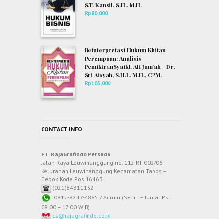
S.T. Kansil, S.H., M.H.
Rp
80,000
Reinterpretasi Hukum Khitan
Perempuan: Analisis
PemikiranSyaikh Ali Jum’ah - Dr.
Sri Aisyah, S.H.I., M.H., CPM.
Rp
105,000
CONTACT INFO
PT. RajaGrafindo Persada
Jalan Raya Leuwinanggung no. 112 RT 002/06
Kelurahan Leuwinanggung Kecamatan Tapos –
Depok Kode Pos 16463
(021)84311162
0812-8247-4885 / Admin (Senin – Jumat Pkl
08.00 – 17.00 WIB)
cs@rajagrafindo.co.id