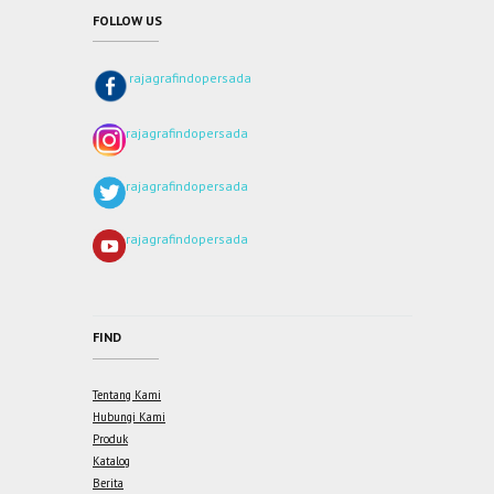
FOLLOW US
rajagrafindopersada
rajagrafindopersada
rajagrafindopersada
rajagrafindopersada
FIND
Tentang Kami
Hubungi Kami
Produk
Katalog
Berita