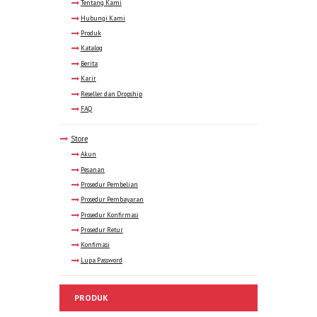
Tentang Kami
Hubungi Kami
Produk
Katalog
Berita
Karir
Reseller dan Dropship
FAQ
Store
Akun
Pesanan
Prosedur Pembelian
Prosedur Pembayaran
Prosedur Konfirmasi
Prosedur Retur
Konfimasi
Lupa Password
PRODUK