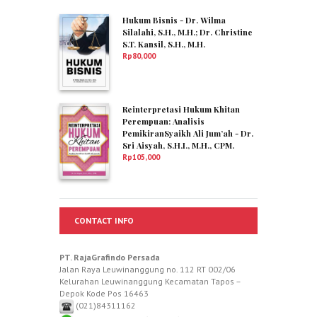
Hukum Bisnis - Dr. Wilma
Silalahi, S.H., M.H.; Dr. Christine
S.T. Kansil, S.H., M.H.
Rp
80,000
Reinterpretasi Hukum Khitan
Perempuan: Analisis
PemikiranSyaikh Ali Jum’ah - Dr.
Sri Aisyah, S.H.I., M.H., CPM.
Rp
105,000
CONTACT INFO
PT. RajaGrafindo Persada
Jalan Raya Leuwinanggung no. 112 RT 002/06
Kelurahan Leuwinanggung Kecamatan Tapos –
Depok Kode Pos 16463
(021)84311162