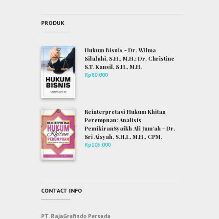
PRODUK
Hukum Bisnis - Dr. Wilma
Silalahi, S.H., M.H.; Dr. Christine
S.T. Kansil, S.H., M.H.
Rp
80,000
Reinterpretasi Hukum Khitan
Perempuan: Analisis
PemikiranSyaikh Ali Jum’ah - Dr.
Sri Aisyah, S.H.I., M.H., CPM.
Rp
105,000
CONTACT INFO
PT. RajaGrafindo Persada