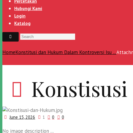
Percetakan
Hubungi Kami
Login
Katalog
Home
Konstitusi dan Hukum Dalam Kontroversi Isu ...
Attachm
Konstisus
June 15, 2026
1
0
0
No image description ...