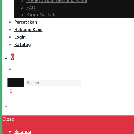
Menerbitkan Bersama Kami
FAQ
Kirim Naskah
Percetakan
Hubungi Kami
Login
Katalog
0
Close
Beranda