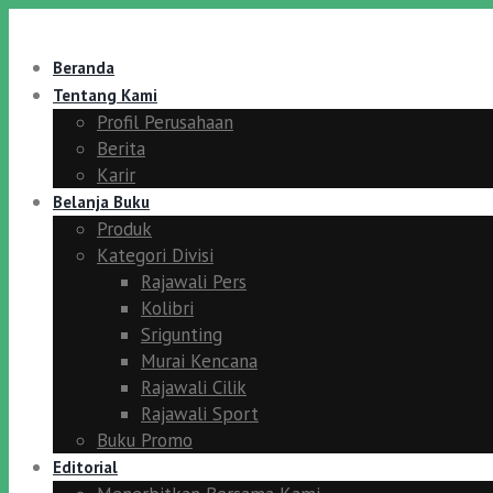
Beranda
Tentang Kami
Profil Perusahaan
Berita
Karir
Belanja Buku
Produk
Kategori Divisi
Rajawali Pers
Kolibri
Srigunting
Murai Kencana
Rajawali Cilik
Rajawali Sport
Buku Promo
Editorial