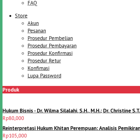
FAQ
Store
Akun
Pesanan
Prosedur Pembelian
Prosedur Pembayaran
Prosedur Konfirmasi
Prosedur Retur
Konfimasi
Lupa Password
Produk
Hukum Bisnis - Dr. Wilma Silalahi, S.H., M.H.; Dr. Christine S.T.
Rp
80,000
Reinterpretasi Hukum Khitan Perempuan: Analisis PemikiranSyai
Rp
105,000