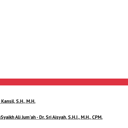
 Kansil, S.H., M.H.
kh Ali Jum’ah - Dr. Sri Aisyah, S.H.I., M.H., CPM.