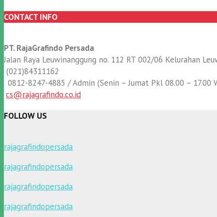
CONTACT INFO
PT. RajaGrafindo Persada
Jalan Raya Leuwinanggung no. 112 RT 002/06 Kelurahan L
(021)84311162
0812-8247-4885 / Admin (Senin – Jumat Pkl 08.00 – 17.00 
cs@rajagrafindo.co.id
FOLLOW US
rajagrafindopersada
rajagrafindopersada
rajagrafindopersada
rajagrafindopersada