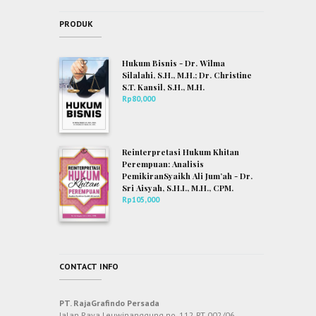
PRODUK
Hukum Bisnis - Dr. Wilma
Silalahi, S.H., M.H.; Dr. Christine
S.T. Kansil, S.H., M.H.
Rp
80,000
Reinterpretasi Hukum Khitan
Perempuan: Analisis
PemikiranSyaikh Ali Jum’ah - Dr.
Sri Aisyah, S.H.I., M.H., CPM.
Rp
105,000
CONTACT INFO
PT. RajaGrafindo Persada
Jalan Raya Leuwinanggung no. 112 RT 002/06