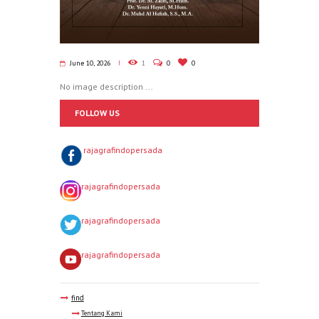
June 10, 2026
1
0
0
No image description ...
FOLLOW US
rajagrafindopersada
rajagrafindopersada
rajagrafindopersada
rajagrafindopersada
find
Tentang Kami