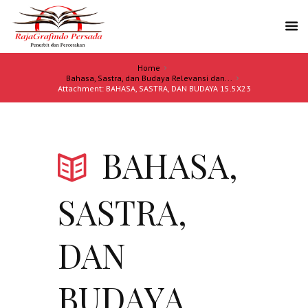
Home
Bahasa, Sastra, dan Budaya Relevansi dan...
Attachment: BAHASA, SASTRA, DAN BUDAYA 15.5X23
BAHASA,
SASTRA,
DAN
BUDAYA