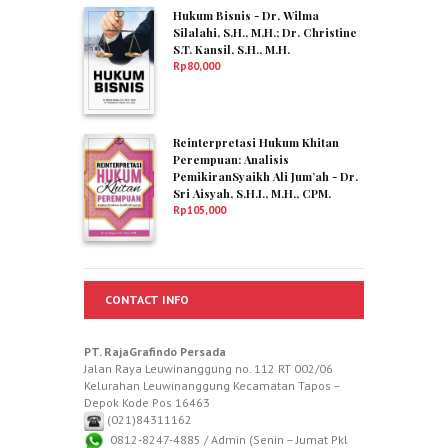
Hukum Bisnis - Dr. Wilma
Silalahi, S.H., M.H.; Dr. Christine
S.T. Kansil, S.H., M.H.
Rp
80,000
Reinterpretasi Hukum Khitan
Perempuan: Analisis
PemikiranSyaikh Ali Jum’ah - Dr.
Sri Aisyah, S.H.I., M.H., CPM.
Rp
105,000
CONTACT INFO
PT. RajaGrafindo Persada
Jalan Raya Leuwinanggung no. 112 RT 002/06
Kelurahan Leuwinanggung Kecamatan Tapos –
Depok Kode Pos 16463
(021)84311162
0812-8247-4885 / Admin (Senin – Jumat Pkl