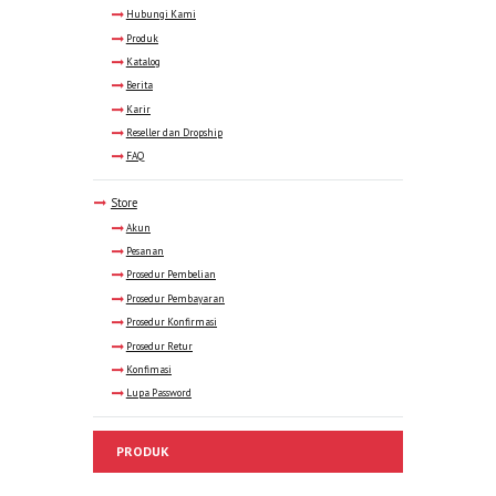
Hubungi Kami
Produk
Katalog
Berita
Karir
Reseller dan Dropship
FAQ
Store
Akun
Pesanan
Prosedur Pembelian
Prosedur Pembayaran
Prosedur Konfirmasi
Prosedur Retur
Konfimasi
Lupa Password
PRODUK