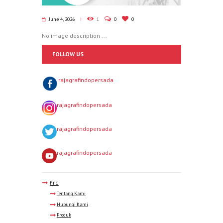
June 4, 2026
1
0
0
No image description ...
FOLLOW US
rajagrafindopersada
rajagrafindopersada
rajagrafindopersada
rajagrafindopersada
find
Tentang Kami
Hubungi Kami
Produk