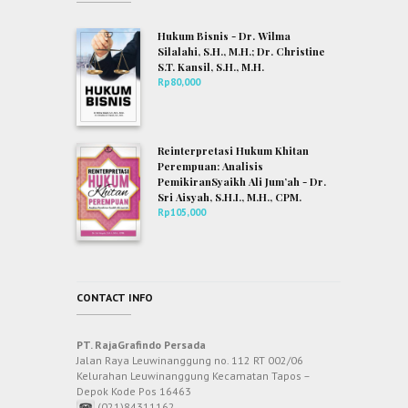
Hukum Bisnis - Dr. Wilma
Silalahi, S.H., M.H.; Dr. Christine
S.T. Kansil, S.H., M.H.
Rp
80,000
Reinterpretasi Hukum Khitan
Perempuan: Analisis
PemikiranSyaikh Ali Jum’ah - Dr.
Sri Aisyah, S.H.I., M.H., CPM.
Rp
105,000
CONTACT INFO
PT. RajaGrafindo Persada
Jalan Raya Leuwinanggung no. 112 RT 002/06
Kelurahan Leuwinanggung Kecamatan Tapos –
Depok Kode Pos 16463
(021)84311162