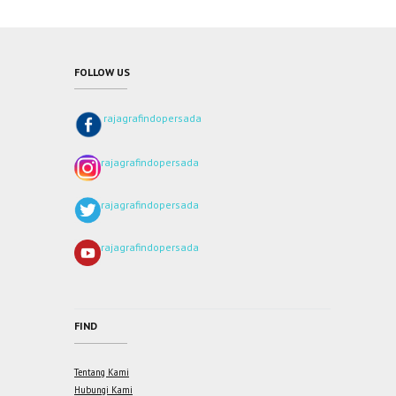
FOLLOW US
rajagrafindopersada
rajagrafindopersada
rajagrafindopersada
rajagrafindopersada
FIND
Tentang Kami
Hubungi Kami