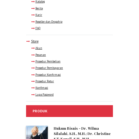
Katalog
Berita
Karir
Reseller dan Dropship
FAQ
Store
Akun
Pesanan
Prosedur Pembelian
Prosedur Pembayaran
Prosedur Konfirmasi
Prosedur Retur
Konfimasi
Lupa Password
PRODUK
Hukum Bisnis - Dr. Wilma
Silalahi, S.H., M.H.; Dr. Christine
S.T. Kansil, S.H., M.H.