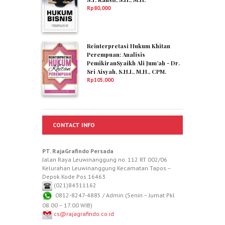
Rp
80,000
Reinterpretasi Hukum Khitan
Perempuan: Analisis
PemikiranSyaikh Ali Jum’ah - Dr.
Sri Aisyah, S.H.I., M.H., CPM.
Rp
105,000
CONTACT INFO
PT. RajaGrafindo Persada
Jalan Raya Leuwinanggung no. 112 RT 002/06
Kelurahan Leuwinanggung Kecamatan Tapos –
Depok Kode Pos 16463
(021)84311162
0812-8247-4885 / Admin (Senin – Jumat Pkl
08.00 – 17.00 WIB)
cs@rajagrafindo.co.id