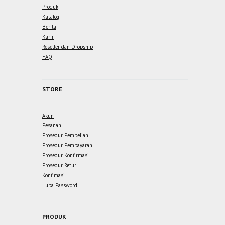
Produk
Katalog
Berita
Karir
Reseller dan Dropship
FAQ
STORE
Akun
Pesanan
Prosedur Pembelian
Prosedur Pembayaran
Prosedur Konfirmasi
Prosedur Retur
Konfimasi
Lupa Password
PRODUK