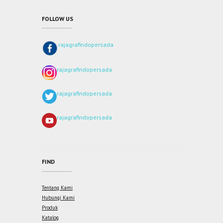
FOLLOW US
rajagrafindopersada
rajagrafindopersada
rajagrafindopersada
rajagrafindopersada
FIND
Tentang Kami
Hubungi Kami
Produk
Katalog