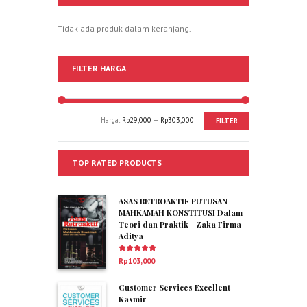
Tidak ada produk dalam keranjang.
FILTER HARGA
Harga:
Rp29,000
—
Rp303,000
FILTER
TOP RATED PRODUCTS
ASAS RETROAKTIF PUTUSAN
MAHKAMAH KONSTITUSI Dalam
Teori dan Praktik - Zaka Firma
Aditya
Dinilai
5.00
Rp
103,000
dari 5
Customer Services Excellent -
Kasmir