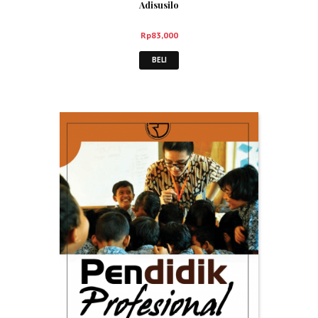
Adisusilo
Rp
83,000
BELI