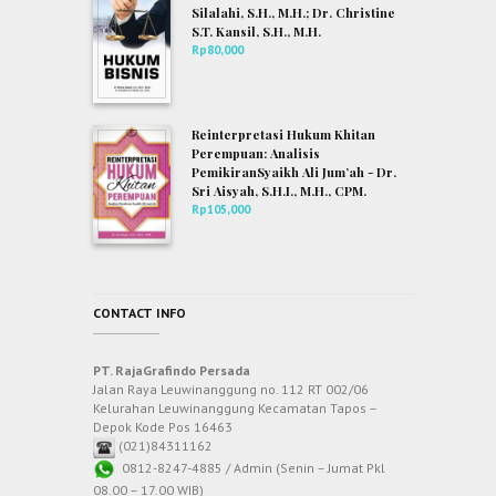
Silalahi, S.H., M.H.; Dr. Christine
S.T. Kansil, S.H., M.H.
Rp
80,000
Reinterpretasi Hukum Khitan
Perempuan: Analisis
PemikiranSyaikh Ali Jum’ah - Dr.
Sri Aisyah, S.H.I., M.H., CPM.
Rp
105,000
CONTACT INFO
PT. RajaGrafindo Persada
Jalan Raya Leuwinanggung no. 112 RT 002/06
Kelurahan Leuwinanggung Kecamatan Tapos –
Depok Kode Pos 16463
(021)84311162
0812-8247-4885 / Admin (Senin – Jumat Pkl
08.00 – 17.00 WIB)