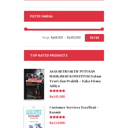
FILTER HARGA
Harga:
Rp68,000
—
Rp100,000
FILTER
TOP RATED PRODUCTS
ASAS RETROAKTIF PUTUSAN
MAHKAMAH KONSTITUSI Dalam
Teori dan Praktik - Zaka Firma
Aditya
Dinilai
5.00
Rp
103,000
dari 5
Customer Services Excellent -
Kasmir
Dinilai
5.00
Rp
124,000
dari 5