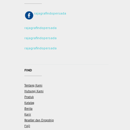
rajagrafindopersada
rajagrafindopersada
rajagrafindopersada
rajagrafindopersada
FIND
Tentang Kami
Hubungi Kami
Produk
Katalog
Berita
Karir
Reseller dan Dropship
FAQ