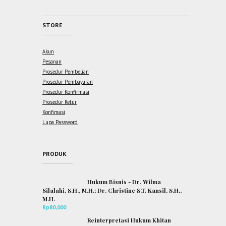
STORE
Akun
Pesanan
Prosedur Pembelian
Prosedur Pembayaran
Prosedur Konfirmasi
Prosedur Retur
Konfimasi
Lupa Password
PRODUK
Hukum Bisnis - Dr. Wilma
Silalahi, S.H., M.H.; Dr. Christine S.T. Kansil, S.H.,
M.H.
Rp
80,000
Reinterpretasi Hukum Khitan